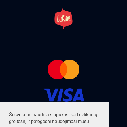
Ši svetainė naudoja slapukus, kad užtikrintų
greitesnį ir patogesnį naudojimąsi mūsų