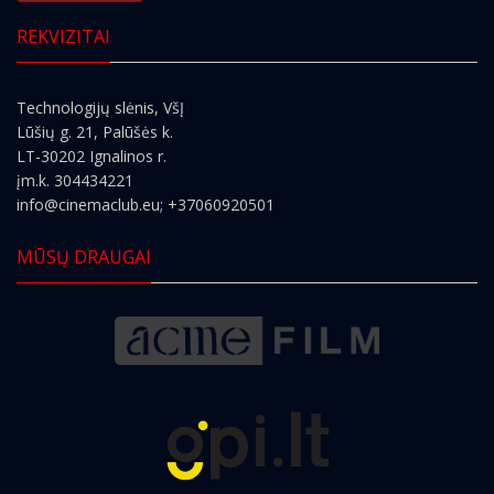
REKVIZITAI
Technologijų slėnis, VšĮ
Lūšių g. 21, Palūšės k.
LT-30202 Ignalinos r.
įm.k. 304434221
info@cinemaclub.eu
; +37060920501
MŪSŲ DRAUGAI