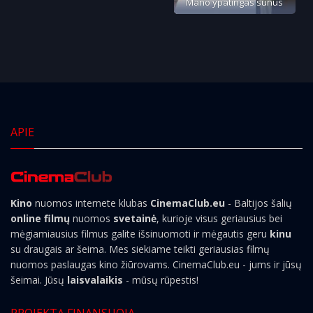
Mano ypatingas sūnus
APIE
Kino
nuomos internete klubas
CinemaClub.eu
- Baltijos šalių
online filmų
nuomos
svetainė
, kurioje visus geriausius bei
mėgiamiausius filmus galite išsinuomoti ir mėgautis geru
kinu
su draugais ar šeima. Mes siekiame teikti geriausias filmų
nuomos paslaugas kino žiūrovams. CinemaClub.eu - jums ir jūsų
šeimai. Jūsų
laisvalaikis
- mūsų rūpestis!
PROJEKTĄ FINANSUOJA