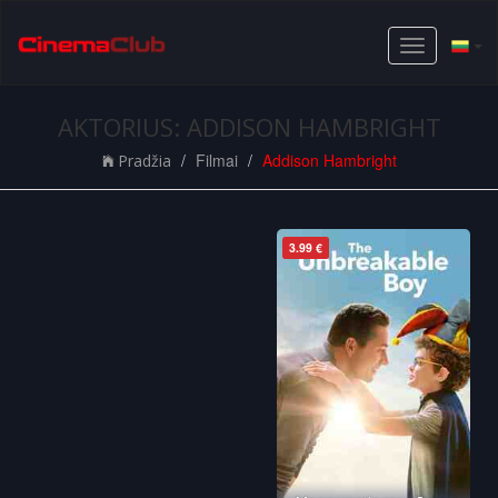
Toggle
navigation
AKTORIUS: ADDISON HAMBRIGHT
Filmai
Addison Hambright
Pradžia
3.99 €