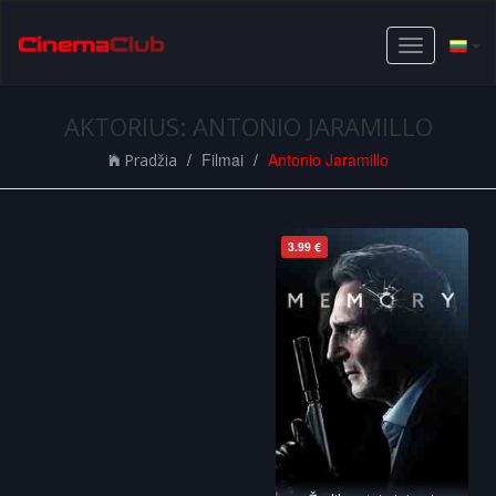
Toggle
navigation
AKTORIUS: ANTONIO JARAMILLO
Filmai
Antonio Jaramillo
Pradžia
3.99 €