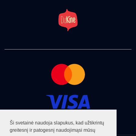
Ši svetainė naudoja slapukus, kad užtikrintų
greitesnį ir patogesnį naudojimąsi mūsų