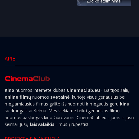
Žudiko atsiminimai
APIE
Kino
nuomos internete klubas
CinemaClub.eu
- Baltijos šalių
online filmų
nuomos
svetainė
, kurioje visus geriausius bei
mėgiamiausius filmus galite išsinuomoti ir mėgautis geru
kinu
su draugais ar šeima. Mes siekiame teikti geriausias filmų
nuomos paslaugas kino žiūrovams. CinemaClub.eu - jums ir jūsų
šeimai. Jūsų
laisvalaikis
- mūsų rūpestis!
PROJEKTĄ FINANSUOJA