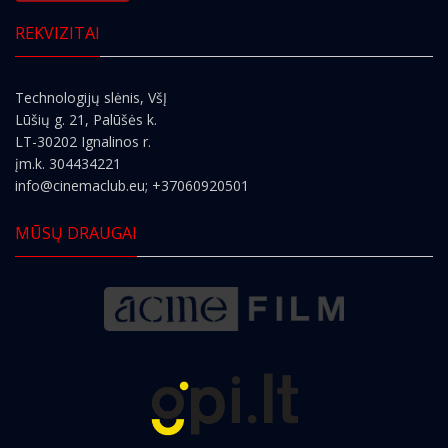
REKVIZITAI
Technologijų slėnis, VšĮ
Lūšių g. 21, Palūšės k.
LT-30202 Ignalinos r.
įm.k. 304434221
info@cinemaclub.eu
; +37060920501
MŪSŲ DRAUGAI