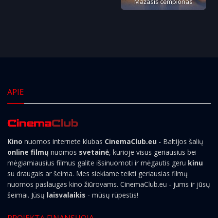
Mažasis čempionas
APIE
Kino
nuomos internete klubas
CinemaClub.eu
- Baltijos šalių
online filmų
nuomos
svetainė
, kurioje visus geriausius bei
mėgiamiausius filmus galite išsinuomoti ir mėgautis geru
kinu
su draugais ar šeima. Mes siekiame teikti geriausias filmų
nuomos paslaugas kino žiūrovams. CinemaClub.eu - jums ir jūsų
šeimai. Jūsų
laisvalaikis
- mūsų rūpestis!
PROJEKTĄ FINANSUOJA