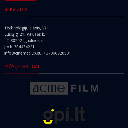
REKVIZITAI
Technologijų slėnis, VšĮ
Lūšių g. 21, Palūšės k.
LT-30202 Ignalinos r.
įm.k. 304434221
info@cinemaclub.eu
; +37060920501
MŪSŲ DRAUGAI