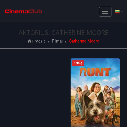
Toggle
navigation
AKTORIUS: CATHERINE MOORE
Filmai
Catherine Moore
Pradžia
3.99 €