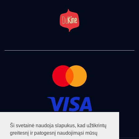
Ši svetainė naudoja slapukus, kad užtikrintų
greitesnį ir patogesnį naudojimąsi mūsų