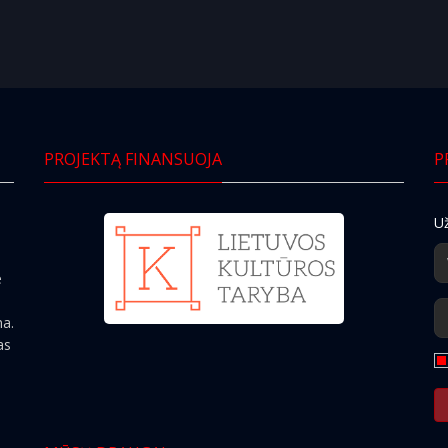
PROJEKTĄ FINANSUOJA
P
Už
e
ma.
as