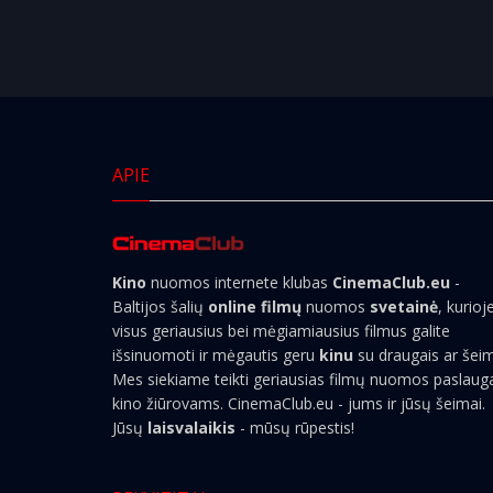
APIE
Kino
nuomos internete klubas
CinemaClub.eu
-
Baltijos šalių
online filmų
nuomos
svetainė
, kurioj
visus geriausius bei mėgiamiausius filmus galite
išsinuomoti ir mėgautis geru
kinu
su draugais ar šei
Mes siekiame teikti geriausias filmų nuomos paslaug
kino žiūrovams. CinemaClub.eu - jums ir jūsų šeimai.
Jūsų
laisvalaikis
- mūsų rūpestis!