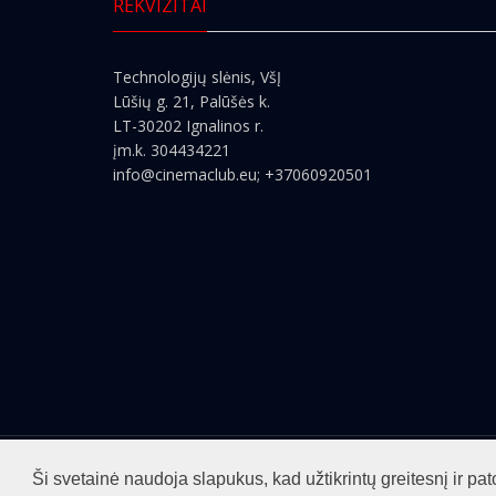
REKVIZITAI
Technologijų slėnis, VšĮ
Lūšių g. 21, Palūšės k.
LT-30202 Ignalinos r.
įm.k. 304434221
info@cinemaclub.eu
; +37060920501
Visos teisės saugomos ©2026
cinemaclub.lt
Ši svetainė naudoja slapukus, kad užtikrintų greitesnį ir 