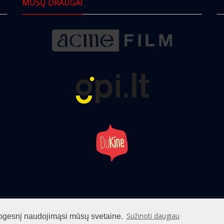
MŪSŲ DRAUGAI
info@cinemaclub.lt
Sužinoti daugiau
patogesnį naudojimąsi mūsų svetaine.