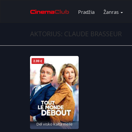
Pradžia
Žanras
AKTORIUS: CLAUDE BRASSEUR
2.99 €
Dėl visko kalta meilė