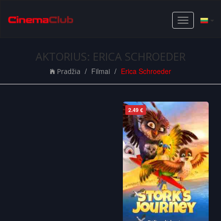
Toggle
navigation
AKTORIUS: ERICA SCHROEDER
Filmai
Erica Schroeder
Pradžia
2.49 €