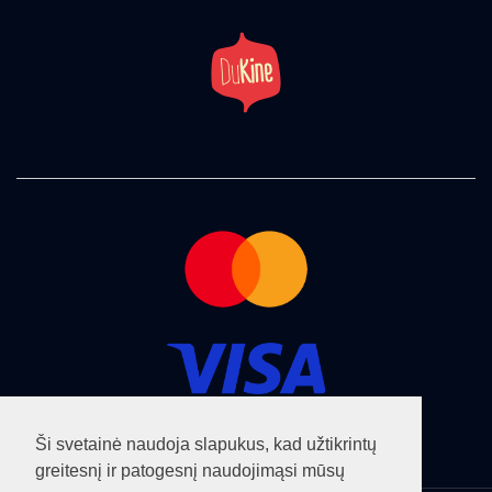
Ši svetainė naudoja slapukus, kad užtikrintų
greitesnį ir patogesnį naudojimąsi mūsų