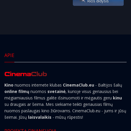
Ričis didysis
APIE
Kino
nuomos internete klubas
CinemaClub.eu
- Baltijos šalių
online filmų
nuomos
svetainė
, kurioje visus geriausius bei
mėgiamiausius filmus galite išsinuomoti ir mėgautis geru
kinu
su draugais ar šeima. Mes siekiame teikti geriausias filmų
nuomos paslaugas kino žiūrovams. CinemaClub.eu - jums ir jūsų
šeimai. Jūsų
laisvalaikis
- mūsų rūpestis!
PROJEKTĄ FINANSUOJA