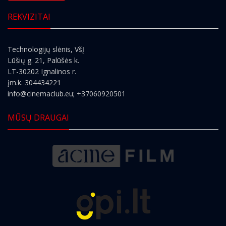
REKVIZITAI
Technologijų slėnis, VšĮ
Lūšių g. 21, Palūšės k.
LT-30202 Ignalinos r.
įm.k. 304434221
info@cinemaclub.eu
; +37060920501
MŪSŲ DRAUGAI