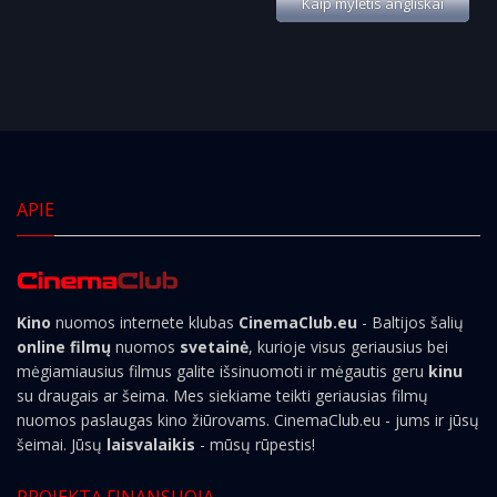
Kaip mylėtis angliškai
APIE
Kino
nuomos internete klubas
CinemaClub.eu
- Baltijos šalių
online filmų
nuomos
svetainė
, kurioje visus geriausius bei
mėgiamiausius filmus galite išsinuomoti ir mėgautis geru
kinu
su draugais ar šeima. Mes siekiame teikti geriausias filmų
nuomos paslaugas kino žiūrovams. CinemaClub.eu - jums ir jūsų
šeimai. Jūsų
laisvalaikis
- mūsų rūpestis!
PROJEKTĄ FINANSUOJA