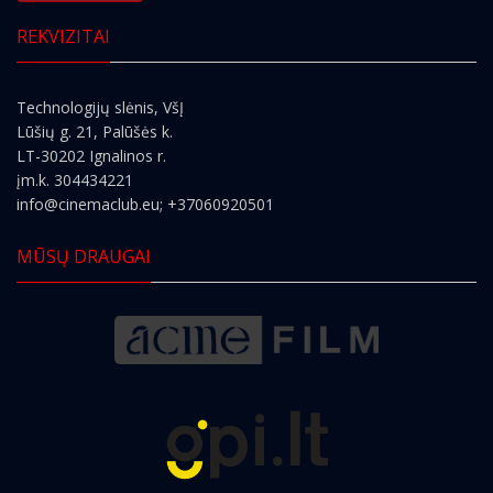
REKVIZITAI
Technologijų slėnis, VšĮ
Lūšių g. 21, Palūšės k.
LT-30202 Ignalinos r.
įm.k. 304434221
info@cinemaclub.eu
; +37060920501
MŪSŲ DRAUGAI