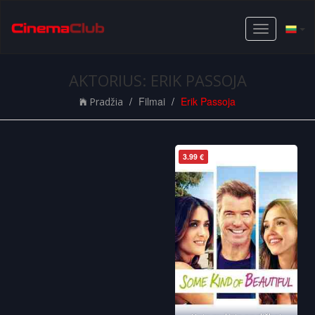
Toggle
navigation
AKTORIUS: ERIK PASSOJA
Filmai
Erik Passoja
Pradžia
3.99 €