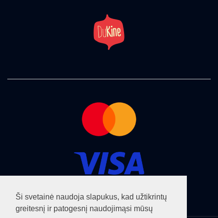
Ši svetainė naudoja slapukus, kad užtikrintų
greitesnį ir patogesnį naudojimąsi mūsų