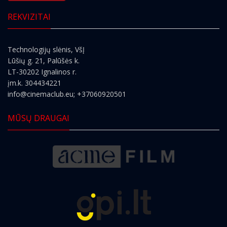
REKVIZITAI
Technologijų slėnis, VšĮ
Lūšių g. 21, Palūšės k.
LT-30202 Ignalinos r.
įm.k. 304434221
info@cinemaclub.eu
; +37060920501
MŪSŲ DRAUGAI