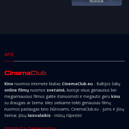
Nusisuk
APIE
Kino
nuomos internete klubas
CinemaClub.eu
- Baltijos šalių
online filmų
nuomos
svetainė
, kurioje visus geriausius bei
mėgiamiausius filmus galite išsinuomoti ir mėgautis geru
kinu
su draugais ar šeima. Mes siekiame teikti geriausias filmų
nuomos paslaugas kino žiūrovams. CinemaClub.eu - jums ir jūsų
šeimai. Jūsų
laisvalaikis
- mūsų rūpestis!
PROJEKTĄ FINANSUOJA