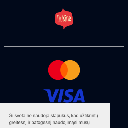
Ši svetainė naudoja slapukus, kad užtikrintų
greitesnį ir patogesnį naudojimąsi mūsų