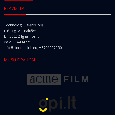
REKVIZITAI
Technologijų slėnis, VšĮ
Lūšių g. 21, Palūšės k.
LT-30202 Ignalinos r.
įm.k. 304434221
info@cinemaclub.eu
; +37060920501
MŪSŲ DRAUGAI