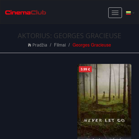
Toggle
navigation
AKTORIUS: GEORGES GRACIEUSE
Filmai
Georges Gracieuse
Pradžia
3.99 €