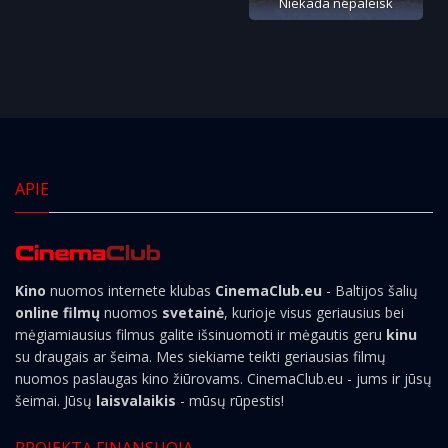
Niekada nepaleisk
APIE
Kino
nuomos internete klubas
CinemaClub.eu
- Baltijos šalių
online filmų
nuomos
svetainė
, kurioje visus geriausius bei
mėgiamiausius filmus galite išsinuomoti ir mėgautis geru
kinu
su draugais ar šeima. Mes siekiame teikti geriausias filmų
nuomos paslaugas kino žiūrovams. CinemaClub.eu - jums ir jūsų
šeimai. Jūsų
laisvalaikis
- mūsų rūpestis!
PROJEKTĄ FINANSUOJA