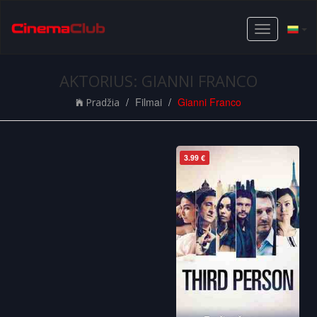
Toggle
navigation
AKTORIUS: GIANNI FRANCO
Filmai
Gianni Franco
Pradžia
3.99 €