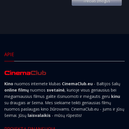
Trečias žmogus
APIE
Kino
nuomos internete klubas
CinemaClub.eu
- Baltijos šalių
online filmų
nuomos
svetainė
, kurioje visus geriausius bei
mėgiamiausius filmus galite išsinuomoti ir mėgautis geru
kinu
su draugais ar šeima. Mes siekiame teikti geriausias filmų
nuomos paslaugas kino žiūrovams. CinemaClub.eu - jums ir jūsų
šeimai. Jūsų
laisvalaikis
- mūsų rūpestis!
PROJEKTĄ FINANSUOJA