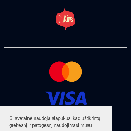
Ši svetainė naudoja slapukus, kad užtikrintų
greitesnį ir patogesnį naudojimąsi mūsų