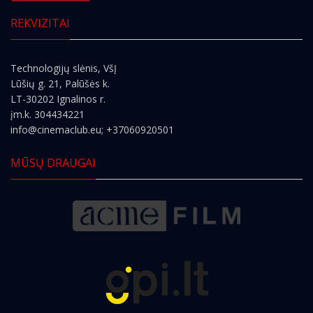
REKVIZITAI
Technologijų slėnis, VšĮ
Lūšių g. 21, Palūšės k.
LT-30202 Ignalinos r.
įm.k. 304434221
info@cinemaclub.eu
; +37060920501
MŪSŲ DRAUGAI