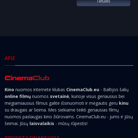
Tetulės
APIE
Kino
nuomos internete klubas
CinemaClub.eu
- Baltijos šalių
online filmų
nuomos
svetainė
, kurioje visus geriausius bei
mėgiamiausius filmus galite išsinuomoti ir mėgautis geru
kinu
su draugais ar šeima. Mes siekiame teikti geriausias filmų
nuomos paslaugas kino žiūrovams. CinemaClub.eu - jums ir jūsų
šeimai. Jūsų
laisvalaikis
- mūsų rūpestis!
PROJEKTĄ FINANSUOJA