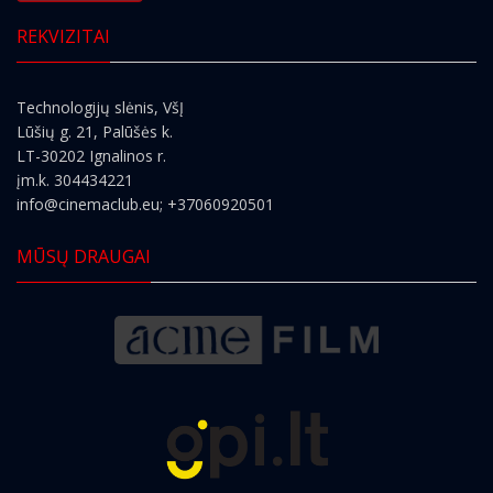
REKVIZITAI
Technologijų slėnis, VšĮ
Lūšių g. 21, Palūšės k.
LT-30202 Ignalinos r.
įm.k. 304434221
info@cinemaclub.eu
; +37060920501
MŪSŲ DRAUGAI