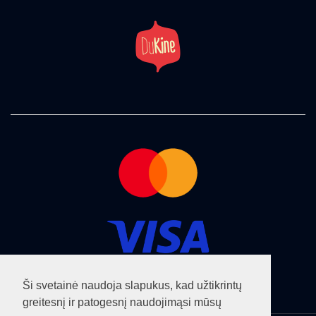
Ši svetainė naudoja slapukus, kad užtikrintų
greitesnį ir patogesnį naudojimąsi mūsų