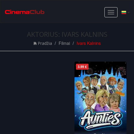
Toggle
navigation
AKTORIUS: IVARS KALNINS
Filmai
Ivars Kalnins
Pradžia
3.99 €