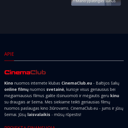
Mano ypatingas sūnus
APIE
Kino
nuomos internete klubas
CinemaClub.eu
- Baltijos šalių
online filmų
nuomos
svetainė
, kurioje visus geriausius bei
mėgiamiausius filmus galite išsinuomoti ir mėgautis geru
kinu
su draugais ar šeima. Mes siekiame teikti geriausias filmų
nuomos paslaugas kino žiūrovams. CinemaClub.eu - jums ir jūsų
šeimai. Jūsų
laisvalaikis
- mūsų rūpestis!
PROJEKTĄ FINANSUOJA