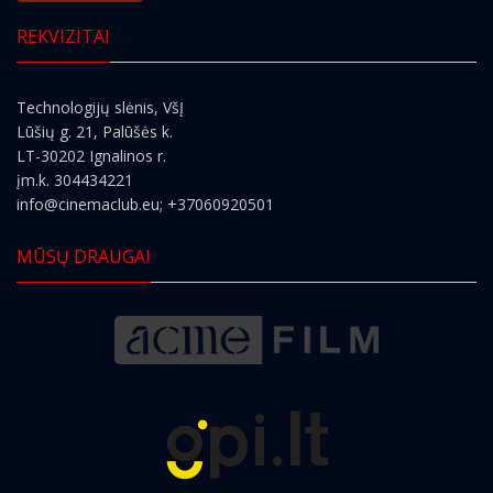
REKVIZITAI
Technologijų slėnis, VšĮ
Lūšių g. 21, Palūšės k.
LT-30202 Ignalinos r.
įm.k. 304434221
info@cinemaclub.eu
; +37060920501
MŪSŲ DRAUGAI