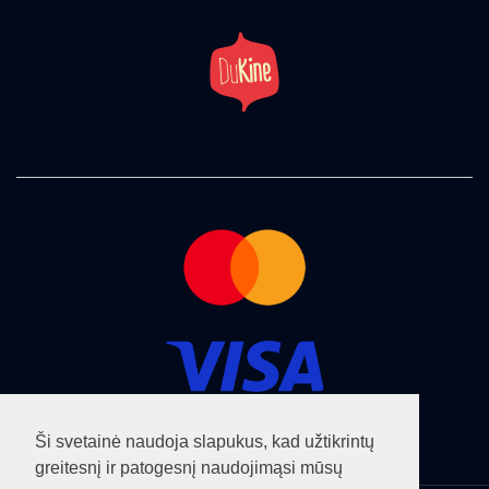
Ši svetainė naudoja slapukus, kad užtikrintų
greitesnį ir patogesnį naudojimąsi mūsų