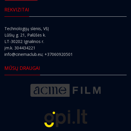
REKVIZITAI
Technologijų slėnis, VšĮ
Lūšių g. 21, Palūšės k.
LT-30202 Ignalinos r.
įm.k. 304434221
info@cinemaclub.eu
; +37060920501
MŪSŲ DRAUGAI