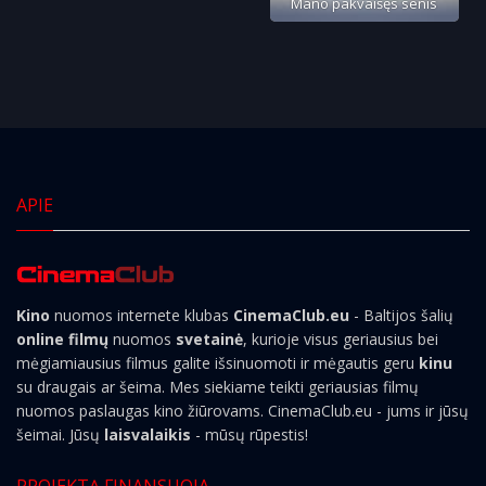
Mano pakvaišęs senis
APIE
Kino
nuomos internete klubas
CinemaClub.eu
- Baltijos šalių
online filmų
nuomos
svetainė
, kurioje visus geriausius bei
mėgiamiausius filmus galite išsinuomoti ir mėgautis geru
kinu
su draugais ar šeima. Mes siekiame teikti geriausias filmų
nuomos paslaugas kino žiūrovams. CinemaClub.eu - jums ir jūsų
šeimai. Jūsų
laisvalaikis
- mūsų rūpestis!
PROJEKTĄ FINANSUOJA