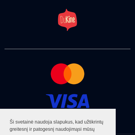
Ši svetainė naudoja slapukus, kad užtikrintų
greitesnį ir patogesnį naudojimąsi mūsų