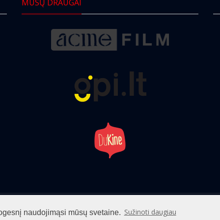
MŪSŲ DRAUGAI
info@cinemaclub.lt
Sužinoti daugiau
patogesnį naudojimąsi mūsų svetaine.