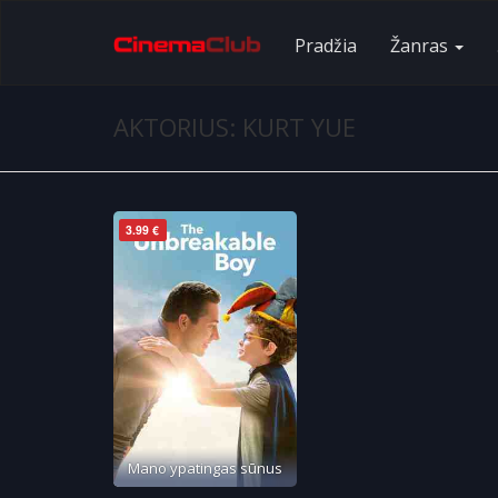
Pradžia
Žanras
AKTORIUS: KURT YUE
3.99 €
Mano ypatingas sūnus