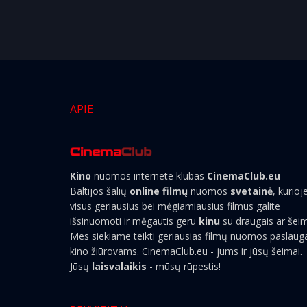
APIE
Kino
nuomos internete klubas
CinemaClub.eu
-
Baltijos šalių
online filmų
nuomos
svetainė
, kurioj
visus geriausius bei mėgiamiausius filmus galite
išsinuomoti ir mėgautis geru
kinu
su draugais ar šei
Mes siekiame teikti geriausias filmų nuomos paslaug
kino žiūrovams. CinemaClub.eu - jums ir jūsų šeimai.
Jūsų
laisvalaikis
- mūsų rūpestis!