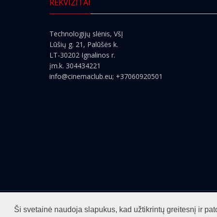
REKVIZITAI
Technologijų slėnis, VšĮ
Lūšių g. 21, Palūšės k.
LT-30202 Ignalinos r.
įm.k. 304434221
info@cinemaclub.eu
; +37060920501
Visos teisės saugomos ©2026
cinemaclub.lt
Ši svetainė naudoja slapukus, kad užtikrintų greitesnį ir 