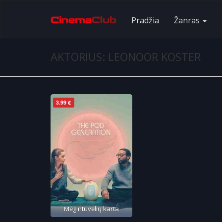
Pradžia
Žanras
AKTORIUS: LEONOOR KOSTER
3.99 €
Mėgintuvėlių karta