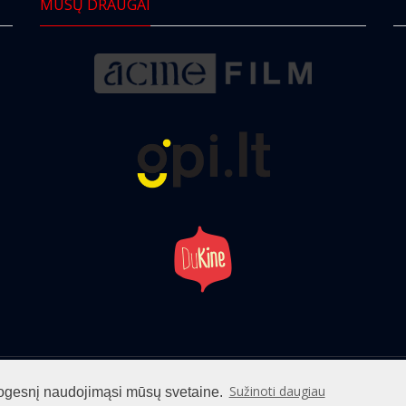
MŪSŲ DRAUGAI
info@cinemaclub.lt
Sužinoti daugiau
patogesnį naudojimąsi mūsų svetaine.