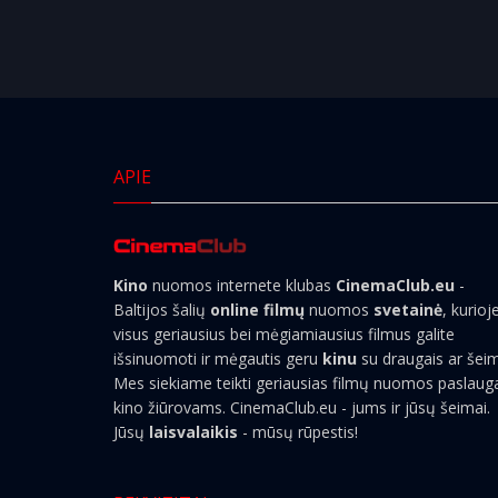
APIE
Kino
nuomos internete klubas
CinemaClub.eu
-
Baltijos šalių
online filmų
nuomos
svetainė
, kurioj
visus geriausius bei mėgiamiausius filmus galite
išsinuomoti ir mėgautis geru
kinu
su draugais ar šei
Mes siekiame teikti geriausias filmų nuomos paslaug
kino žiūrovams. CinemaClub.eu - jums ir jūsų šeimai.
Jūsų
laisvalaikis
- mūsų rūpestis!