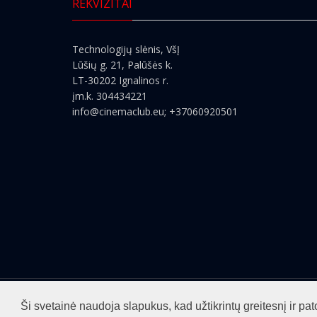
REKVIZITAI
Technologijų slėnis, VšĮ
Lūšių g. 21, Palūšės k.
LT-30202 Ignalinos r.
įm.k. 304434221
info@cinemaclub.eu
; +37060920501
Visos teisės saugomos ©2026
cinemaclub.lt
Ši svetainė naudoja slapukus, kad užtikrintų greitesnį ir 