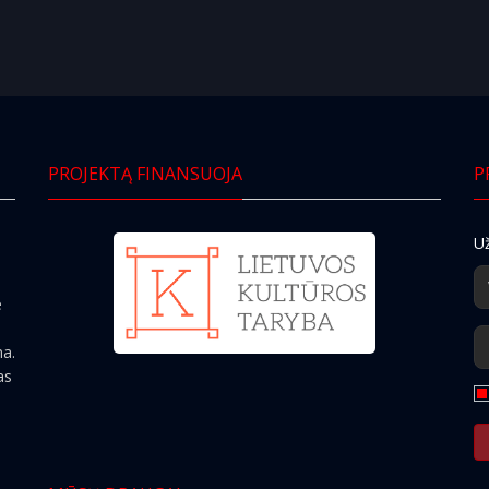
PROJEKTĄ FINANSUOJA
P
Už
e
ma.
as