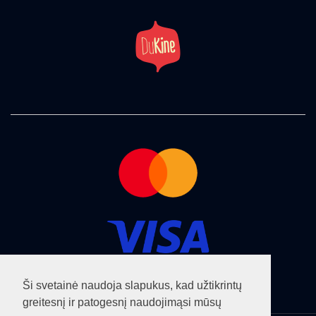
Ši svetainė naudoja slapukus, kad užtikrintų
greitesnį ir patogesnį naudojimąsi mūsų