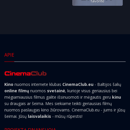
favoritė
APIE
Kino
nuomos internete klubas
CinemaClub.eu
- Baltijos šalių
online filmų
nuomos
svetainė
, kurioje visus geriausius bei
mėgiamiausius filmus galite išsinuomoti ir mėgautis geru
kinu
su draugais ar šeima. Mes siekiame teikti geriausias filmų
nuomos paslaugas kino žiūrovams. CinemaClub.eu - jums ir jūsų
šeimai. Jūsų
laisvalaikis
- mūsų rūpestis!
PROJEKTĄ FINANSUOJA