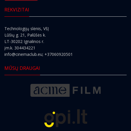
REKVIZITAI
Technologijų slėnis, VšĮ
Lūšių g. 21, Palūšės k.
LT-30202 Ignalinos r.
įm.k. 304434221
info@cinemaclub.eu
; +37060920501
MŪSŲ DRAUGAI