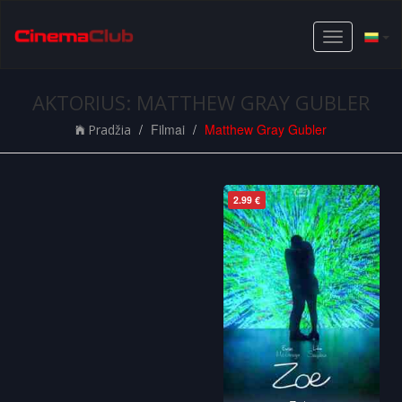
Toggle
navigation
AKTORIUS: MATTHEW GRAY GUBLER
Filmai
Matthew Gray Gubler
Pradžia
2.99 €