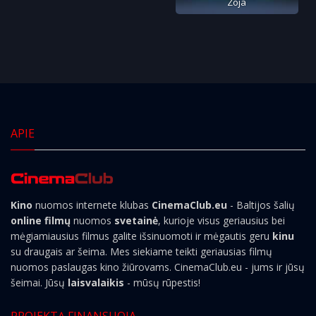
Zoja
APIE
Kino
nuomos internete klubas
CinemaClub.eu
- Baltijos šalių
online filmų
nuomos
svetainė
, kurioje visus geriausius bei
mėgiamiausius filmus galite išsinuomoti ir mėgautis geru
kinu
su draugais ar šeima. Mes siekiame teikti geriausias filmų
nuomos paslaugas kino žiūrovams. CinemaClub.eu - jums ir jūsų
šeimai. Jūsų
laisvalaikis
- mūsų rūpestis!
PROJEKTĄ FINANSUOJA