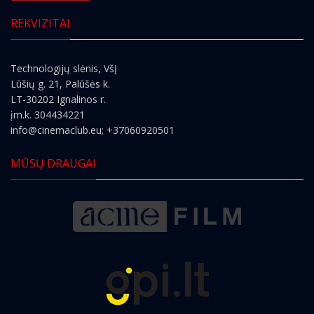
REKVIZITAI
Technologijų slėnis, VšĮ
Lūšių g. 21, Palūšės k.
LT-30202 Ignalinos r.
įm.k. 304434221
info@cinemaclub.eu
; +37060920501
MŪSŲ DRAUGAI