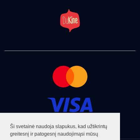
Ši svetainė naudoja slapukus, kad užtikrintų
greitesnį ir patogesnį naudojimąsi mūsų