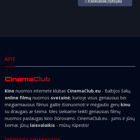
Paskubėk, rytojau
APIE
Kino
nuomos internete klubas
CinemaClub.eu
- Baltijos šalių
online filmų
nuomos
svetainė
, kurioje visus geriausius bei
mėgiamiausius filmus galite išsinuomoti ir mėgautis geru
kinu
su draugais ar šeima. Mes siekiame teikti geriausias filmų
nuomos paslaugas kino žiūrovams. CinemaClub.eu - jums ir jūsų
šeimai. Jūsų
laisvalaikis
- mūsų rūpestis!
PROJEKTĄ FINANSUOJA