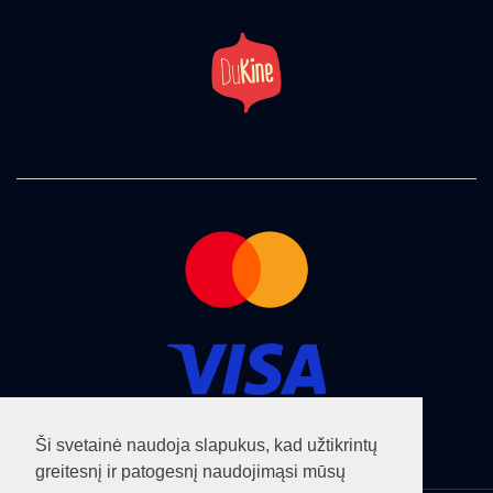
Ši svetainė naudoja slapukus, kad užtikrintų
greitesnį ir patogesnį naudojimąsi mūsų