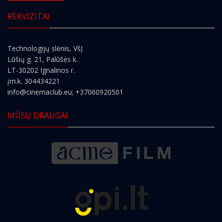
REKVIZITAI
Technologijų slėnis, VšĮ
Lūšių g. 21, Palūšės k.
LT-30202 Ignalinos r.
įm.k. 304434221
info@cinemaclub.eu
; +37060920501
MŪSŲ DRAUGAI