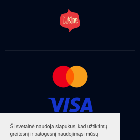
Ši svetainė naudoja slapukus, kad užtikrintų
greitesnį ir patogesnį naudojimąsi mūsų