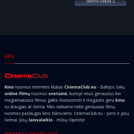
Šėtono vaikas 2
APIE
Kino
nuomos internete klubas
CinemaClub.eu
- Baltijos šalių
online filmų
nuomos
svetainė
, kurioje visus geriausius bei
mėgiamiausius filmus galite išsinuomoti ir mėgautis geru
kinu
su draugais ar šeima. Mes siekiame teikti geriausias filmų
nuomos paslaugas kino žiūrovams. CinemaClub.eu - jums ir jūsų
šeimai. Jūsų
laisvalaikis
- mūsų rūpestis!
PROJEKTĄ FINANSUOJA