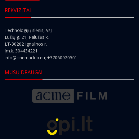
REKVIZITAI
Technologijų slėnis, VšĮ
Lūšių g. 21, Palūšės k.
LT-30202 Ignalinos r.
įm.k. 304434221
info@cinemaclub.eu
; +37060920501
MŪSŲ DRAUGAI