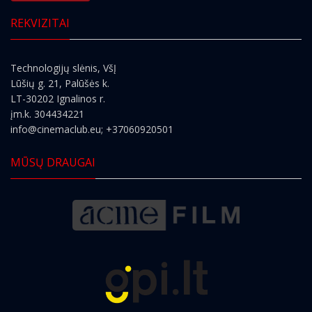
REKVIZITAI
Technologijų slėnis, VšĮ
Lūšių g. 21, Palūšės k.
LT-30202 Ignalinos r.
įm.k. 304434221
info@cinemaclub.eu
; +37060920501
MŪSŲ DRAUGAI