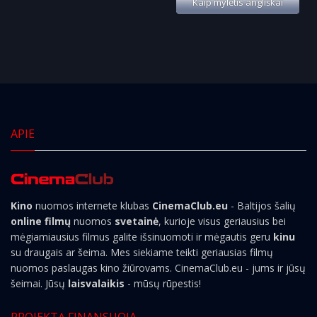
Kaip mylėtis angliškai
APIE
Kino
nuomos internete klubas
CinemaClub.eu
- Baltijos šalių
online filmų
nuomos
svetainė
, kurioje visus geriausius bei
mėgiamiausius filmus galite išsinuomoti ir mėgautis geru
kinu
su draugais ar šeima. Mes siekiame teikti geriausias filmų
nuomos paslaugas kino žiūrovams. CinemaClub.eu - jums ir jūsų
šeimai. Jūsų
laisvalaikis
- mūsų rūpestis!
PROJEKTĄ FINANSUOJA