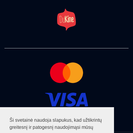
Ši svetainė naudoja slapukus, kad užtikrintų
greitesnį ir patogesnį naudojimąsi mūsų