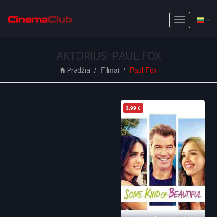
Toggle
navigation
AKTORIUS: PAUL FOX
Filmai
Paul Fox
Pradžia
3.99 €