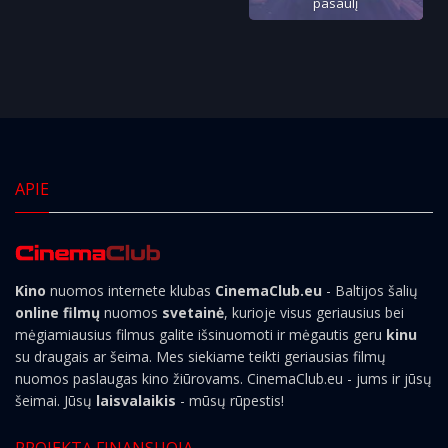
pasaulį
APIE
Kino
nuomos internete klubas
CinemaClub.eu
- Baltijos šalių
online filmų
nuomos
svetainė
, kurioje visus geriausius bei
mėgiamiausius filmus galite išsinuomoti ir mėgautis geru
kinu
su draugais ar šeima. Mes siekiame teikti geriausias filmų
nuomos paslaugas kino žiūrovams. CinemaClub.eu - jums ir jūsų
šeimai. Jūsų
laisvalaikis
- mūsų rūpestis!
PROJEKTĄ FINANSUOJA