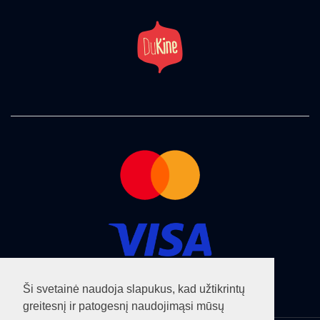
Ši svetainė naudoja slapukus, kad užtikrintų
greitesnį ir patogesnį naudojimąsi mūsų