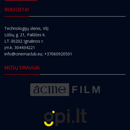
REKVIZITAI
Technologijų slėnis, VšĮ
Lūšių g. 21, Palūšės k.
LT-30202 Ignalinos r.
įm.k. 304434221
info@cinemaclub.eu
; +37060920501
MŪSŲ DRAUGAI