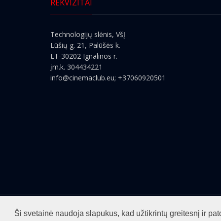
REKVIZITAI
Technologijų slėnis, VšĮ
Lūšių g. 21, Palūšės k.
LT-30202 Ignalinos r.
įm.k. 304434221
info@cinemaclub.eu
; +37060920501
Visos teisės saugomos ©2026
cinemaclub.lt
Ši svetainė naudoja slapukus, kad užtikrintų greitesnį ir 