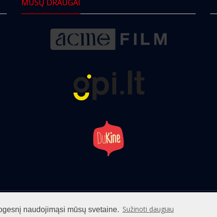
MŪSŲ DRAUGAI
info@cinemaclub.lt
Sužinoti daugiau
patogesnį naudojimąsi mūsų svetaine.