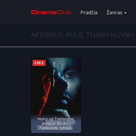
Pradžia
Žanras
AKTORIUS: PHUC THANH HUYNH
3.99 €
Hurry up Tomorrow:
anapus šlovės /
Paskubėk, rytojau