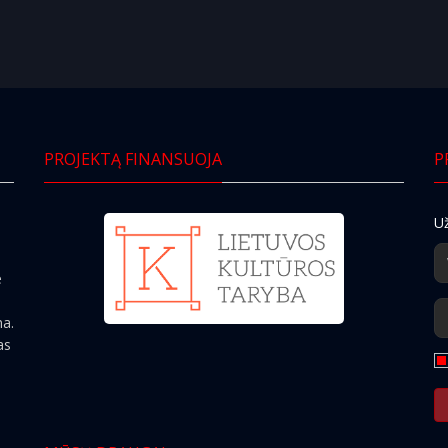
PROJEKTĄ FINANSUOJA
P
Už
e
ma.
as