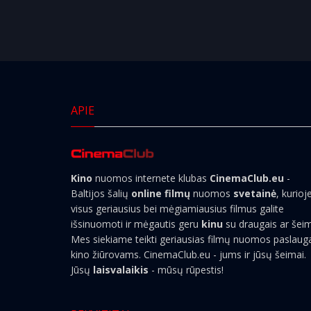
APIE
Kino
nuomos internete klubas
CinemaClub.eu
-
Baltijos šalių
online filmų
nuomos
svetainė
, kurioj
visus geriausius bei mėgiamiausius filmus galite
išsinuomoti ir mėgautis geru
kinu
su draugais ar šei
Mes siekiame teikti geriausias filmų nuomos paslaug
kino žiūrovams. CinemaClub.eu - jums ir jūsų šeimai.
Jūsų
laisvalaikis
- mūsų rūpestis!