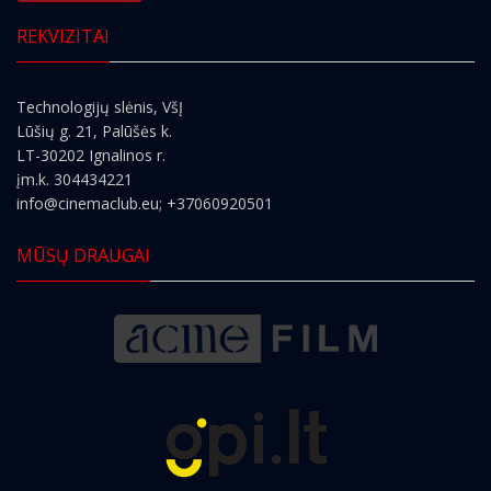
REKVIZITAI
Technologijų slėnis, VšĮ
Lūšių g. 21, Palūšės k.
LT-30202 Ignalinos r.
įm.k. 304434221
info@cinemaclub.eu
; +37060920501
MŪSŲ DRAUGAI