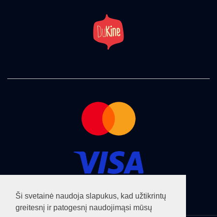
Ši svetainė naudoja slapukus, kad užtikrintų
greitesnį ir patogesnį naudojimąsi mūsų