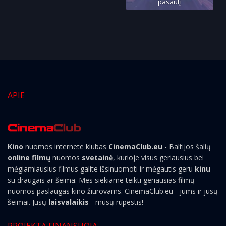
pasaulį
APIE
Kino
nuomos internete klubas
CinemaClub.eu
- Baltijos šalių
online filmų
nuomos
svetainė
, kurioje visus geriausius bei
mėgiamiausius filmus galite išsinuomoti ir mėgautis geru
kinu
su draugais ar šeima. Mes siekiame teikti geriausias filmų
nuomos paslaugas kino žiūrovams. CinemaClub.eu - jums ir jūsų
šeimai. Jūsų
laisvalaikis
- mūsų rūpestis!
PROJEKTĄ FINANSUOJA