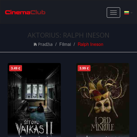
Toggle
navigation
AKTORIUS: RALPH INESON
Filmai
Ralph Ineson
Pradžia
3.49 €
3.99 €