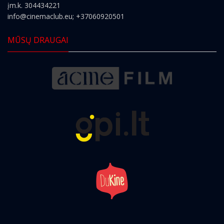
įm.k. 304434221
info@cinemaclub.eu
; +37060920501
MŪSŲ DRAUGAI