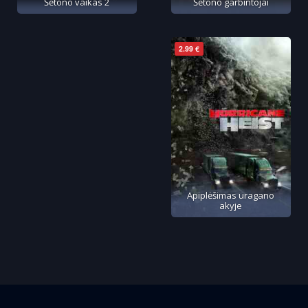
Šėtono vaikas 2
Šėtono garbintojai
2.99 €
Apiplėšimas uragano
akyje