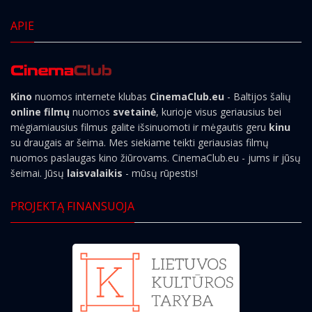
APIE
Kino
nuomos internete klubas
CinemaClub.eu
- Baltijos šalių
online filmų
nuomos
svetainė
, kurioje visus geriausius bei
mėgiamiausius filmus galite išsinuomoti ir mėgautis geru
kinu
su draugais ar šeima. Mes siekiame teikti geriausias filmų
nuomos paslaugas kino žiūrovams. CinemaClub.eu - jums ir jūsų
šeimai. Jūsų
laisvalaikis
- mūsų rūpestis!
PROJEKTĄ FINANSUOJA