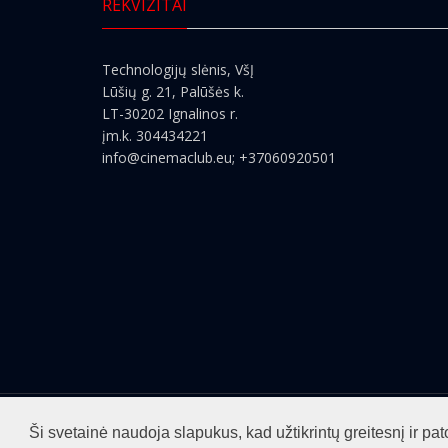
REKVIZITAI
Technologijų slėnis, VšĮ
Lūšių g. 21, Palūšės k.
LT-30202 Ignalinos r.
įm.k. 304434221
info@cinemaclub.eu
; +37060920501
Visos teisės saugomos ©2026
cinemaclub.lt
Ši svetainė naudoja slapukus, kad užtikrintų greitesnį ir 