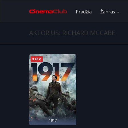
Pradžia
Žanras
AKTORIUS: RICHARD MCCABE
3.49 €
1917