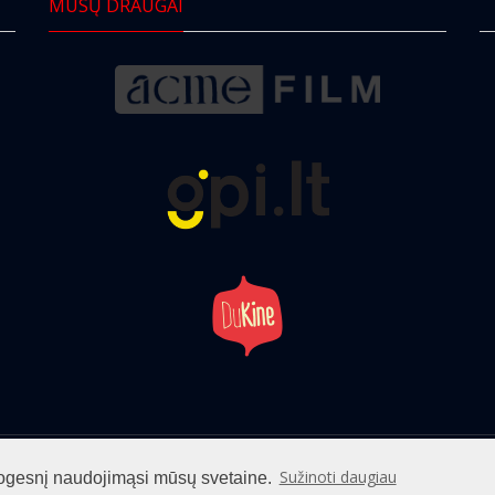
MŪSŲ DRAUGAI
info@cinemaclub.lt
Sužinoti daugiau
patogesnį naudojimąsi mūsų svetaine.