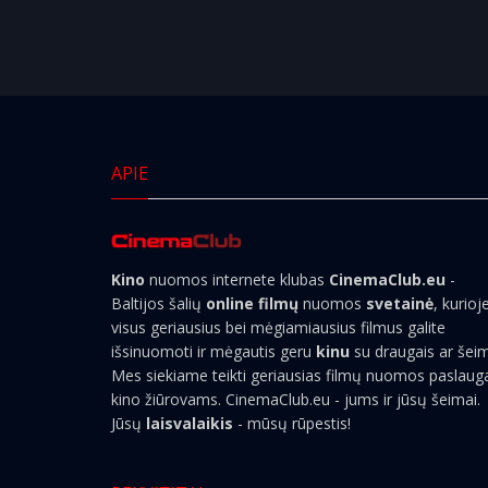
APIE
Kino
nuomos internete klubas
CinemaClub.eu
-
Baltijos šalių
online filmų
nuomos
svetainė
, kurioj
visus geriausius bei mėgiamiausius filmus galite
išsinuomoti ir mėgautis geru
kinu
su draugais ar šei
Mes siekiame teikti geriausias filmų nuomos paslaug
kino žiūrovams. CinemaClub.eu - jums ir jūsų šeimai.
Jūsų
laisvalaikis
- mūsų rūpestis!