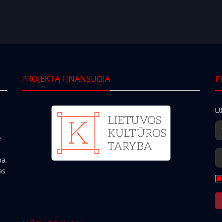
PROJEKTĄ FINANSUOJA
P
Už
e
ma.
as