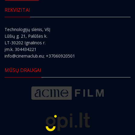
REKVIZITAI
Technologijų slėnis, VšĮ
Lūšių g. 21, Palūšės k.
LT-30202 Ignalinos r.
įm.k. 304434221
info@cinemaclub.eu
; +37060920501
MŪSŲ DRAUGAI