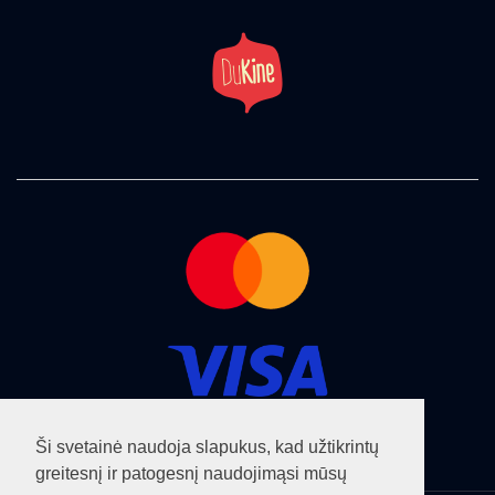
Ši svetainė naudoja slapukus, kad užtikrintų
greitesnį ir patogesnį naudojimąsi mūsų