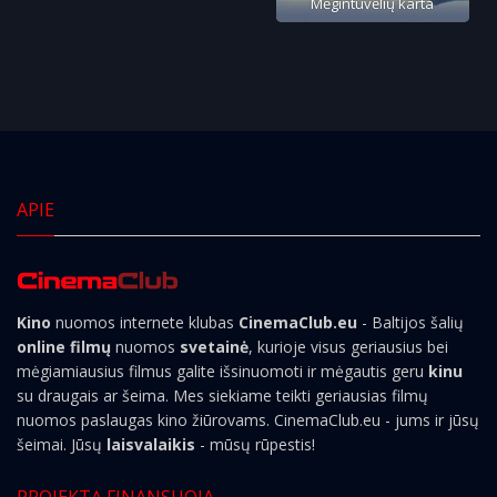
Mėgintuvėlių karta
APIE
Kino
nuomos internete klubas
CinemaClub.eu
- Baltijos šalių
online filmų
nuomos
svetainė
, kurioje visus geriausius bei
mėgiamiausius filmus galite išsinuomoti ir mėgautis geru
kinu
su draugais ar šeima. Mes siekiame teikti geriausias filmų
nuomos paslaugas kino žiūrovams. CinemaClub.eu - jums ir jūsų
šeimai. Jūsų
laisvalaikis
- mūsų rūpestis!
PROJEKTĄ FINANSUOJA