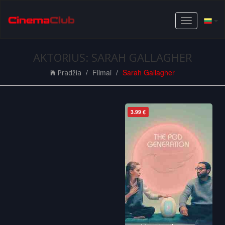
Toggle
navigation
AKTORIUS: SARAH GALLAGHER
Filmai
Sarah Gallagher
Pradžia
3.99 €