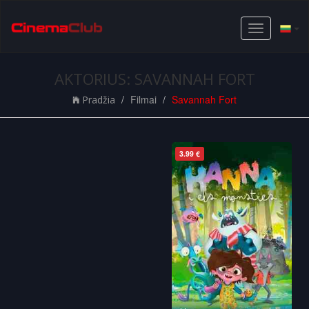
Toggle
navigation
AKTORIUS: SAVANNAH FORT
Filmai
Savannah Fort
Pradžia
3.99 €