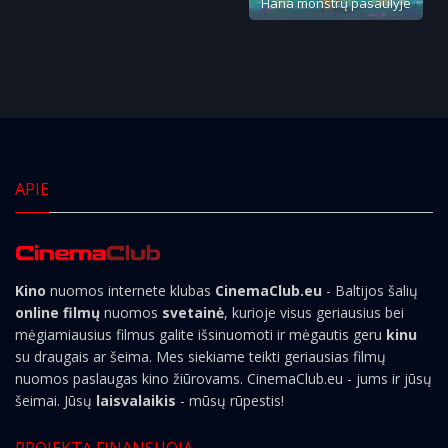
Hana monstrų pasaulyje
APIE
Kino
nuomos internete klubas
CinemaClub.eu
- Baltijos šalių
online filmų
nuomos
svetainė
, kurioje visus geriausius bei
mėgiamiausius filmus galite išsinuomoti ir mėgautis geru
kinu
su draugais ar šeima. Mes siekiame teikti geriausias filmų
nuomos paslaugas kino žiūrovams. CinemaClub.eu - jums ir jūsų
šeimai. Jūsų
laisvalaikis
- mūsų rūpestis!
PROJEKTĄ FINANSUOJA