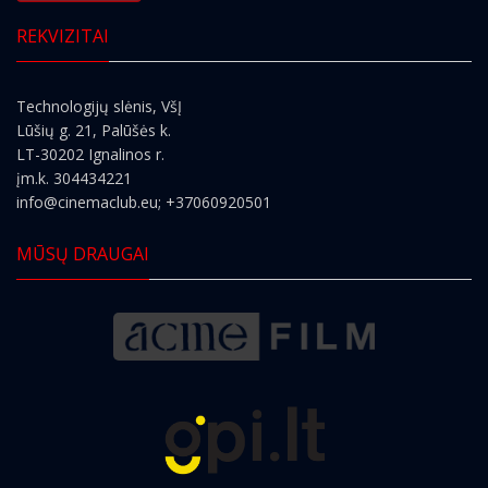
REKVIZITAI
Technologijų slėnis, VšĮ
Lūšių g. 21, Palūšės k.
LT-30202 Ignalinos r.
įm.k. 304434221
info@cinemaclub.eu
; +37060920501
MŪSŲ DRAUGAI