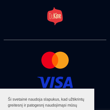
Ši svetainė naudoja slapukus, kad užtikrintų
greitesnį ir patogesnį naudojimąsi mūsų