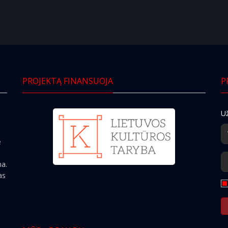
PROJEKTĄ FINANSUOJA
P
Už
e
ma.
as