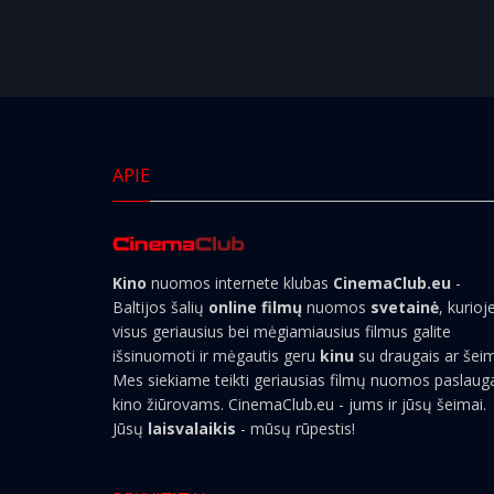
APIE
Kino
nuomos internete klubas
CinemaClub.eu
-
Baltijos šalių
online filmų
nuomos
svetainė
, kurioj
visus geriausius bei mėgiamiausius filmus galite
išsinuomoti ir mėgautis geru
kinu
su draugais ar šei
Mes siekiame teikti geriausias filmų nuomos paslaug
kino žiūrovams. CinemaClub.eu - jums ir jūsų šeimai.
Jūsų
laisvalaikis
- mūsų rūpestis!