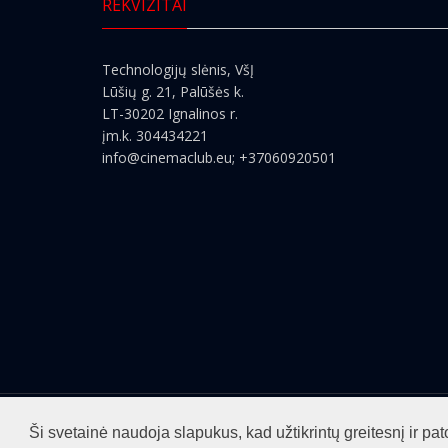
REKVIZITAI
Technologijų slėnis, VšĮ
Lūšių g. 21, Palūšės k.
LT-30202 Ignalinos r.
įm.k. 304434221
info@cinemaclub.eu
; +37060920501
Visos teisės saugomos ©2026
cinemaclub.lt
Ši svetainė naudoja slapukus, kad užtikrintų greitesnį ir 