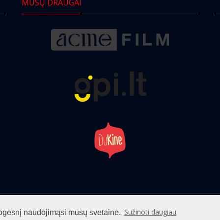
MŪSŲ DRAUGAI
info@cinemaclub.lt
Sužinoti daugiau
patogesnį naudojimąsi mūsų svetaine.