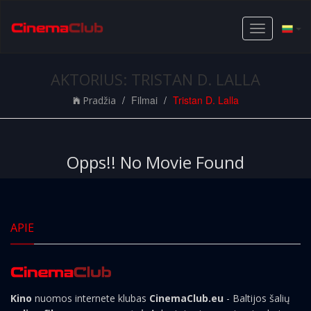
Toggle
navigation
AKTORIUS: TRISTAN D. LALLA
Filmai
Tristan D. Lalla
Pradžia
Opps!! No Movie Found
APIE
Kino
nuomos internete klubas
CinemaClub.eu
- Baltijos šalių