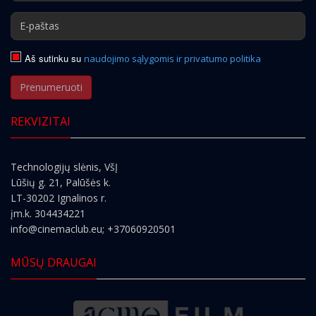
Aš sutinku su
naudojimo sąlygomis ir privatumo politika
Prenumeruoti
REKVIZITAI
Technologijų slėnis, VšĮ
Lūšių g. 21, Palūšės k.
LT-30202 Ignalinos r.
įm.k. 304434221
info@cinemaclub.eu
; +37060920501
MŪSŲ DRAUGAI