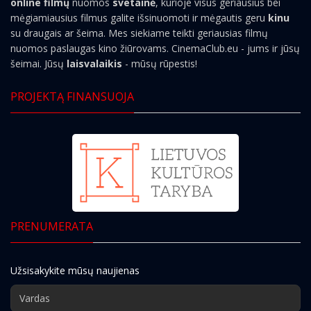
online filmų
nuomos
svetainė
, kurioje visus geriausius bei
mėgiamiausius filmus galite išsinuomoti ir mėgautis geru
kinu
su draugais ar šeima. Mes siekiame teikti geriausias filmų
nuomos paslaugas kino žiūrovams. CinemaClub.eu - jums ir jūsų
šeimai. Jūsų
laisvalaikis
- mūsų rūpestis!
PROJEKTĄ FINANSUOJA
PRENUMERATA
Užsisakykite mūsų naujienas