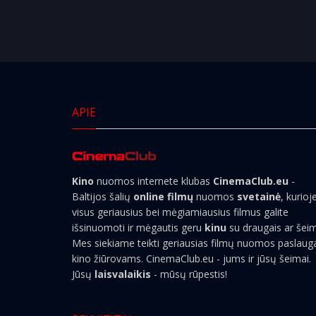
APIE
Kino
nuomos internete klubas
CinemaClub.eu
-
Baltijos šalių
online filmų
nuomos
svetainė
, kurioj
visus geriausius bei mėgiamiausius filmus galite
išsinuomoti ir mėgautis geru
kinu
su draugais ar šei
Mes siekiame teikti geriausias filmų nuomos paslaug
kino žiūrovams. CinemaClub.eu - jums ir jūsų šeimai.
Jūsų
laisvalaikis
- mūsų rūpestis!