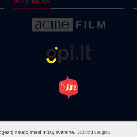
MŪSŲ DRAUGAI
info@cinemaclub.lt
Sužinoti daugiau
patogesnį naudojimąsi mūsų svetaine.