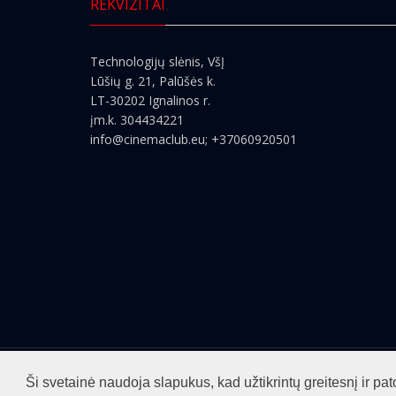
REKVIZITAI
Technologijų slėnis, VšĮ
Lūšių g. 21, Palūšės k.
LT-30202 Ignalinos r.
įm.k. 304434221
info@cinemaclub.eu
; +37060920501
Visos teisės saugomos ©2026
cinemaclub.lt
Ši svetainė naudoja slapukus, kad užtikrintų greitesnį ir 