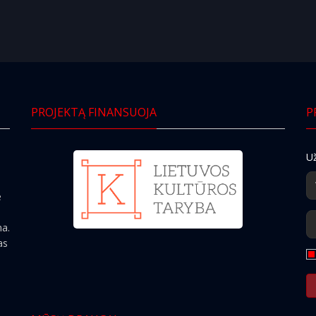
PROJEKTĄ FINANSUOJA
P
Už
e
ma.
as