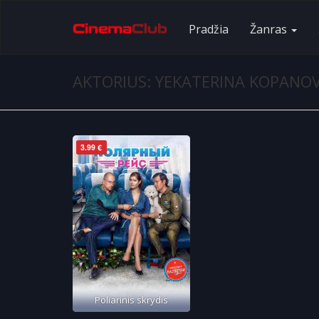
Pradžia
Žanras
AKTORIUS: YEKATERINA KOPANO
3.99 €
Poliarinis skrydis