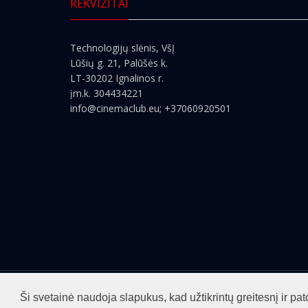
REKVIZITAI
Technologijų slėnis, VšĮ
Lūšių g. 21, Palūšės k.
LT-30202 Ignalinos r.
įm.k. 304434221
info@cinemaclub.eu
; +37060920501
Visos teisės saugomos ©2026
cinemaclub.lt
Ši svetainė naudoja slapukus, kad užtikrintų greitesnį ir 