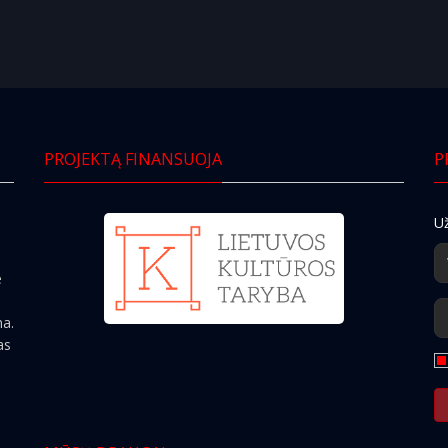
PROJEKTĄ FINANSUOJA
P
Už
e
ma.
as