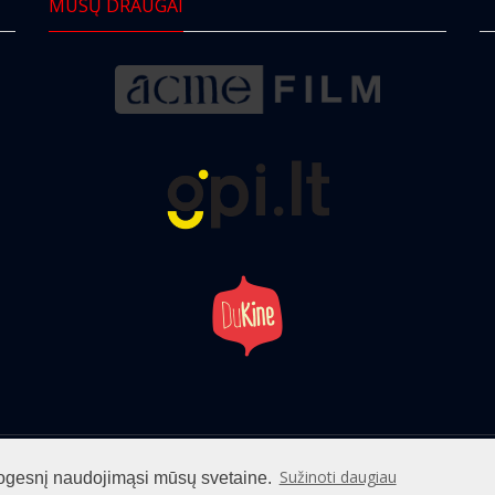
MŪSŲ DRAUGAI
info@cinemaclub.lt
Sužinoti daugiau
patogesnį naudojimąsi mūsų svetaine.