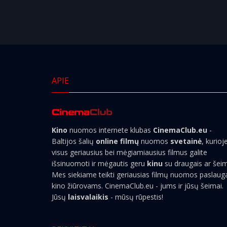
APIE
Kino
nuomos internete klubas
CinemaClub.eu
-
Baltijos šalių
online filmų
nuomos
svetainė
, kurioj
visus geriausius bei mėgiamiausius filmus galite
išsinuomoti ir mėgautis geru
kinu
su draugais ar šei
Mes siekiame teikti geriausias filmų nuomos paslaug
kino žiūrovams. CinemaClub.eu - jums ir jūsų šeimai.
Jūsų
laisvalaikis
- mūsų rūpestis!