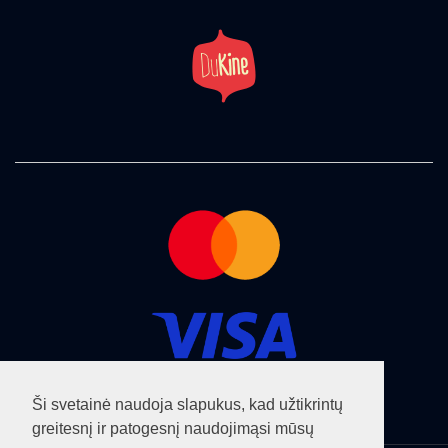
Ši svetainė naudoja slapukus, kad užtikrintų
greitesnį ir patogesnį naudojimąsi mūsų