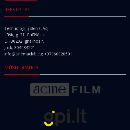
REKVIZITAI
Technologijų slėnis, VšĮ
Lūšių g. 21, Palūšės k.
LT-30202 Ignalinos r.
įm.k. 304434221
info@cinemaclub.eu
; +37060920501
MŪSŲ DRAUGAI