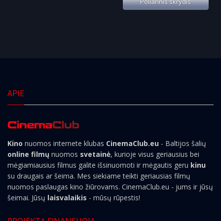
Poliarinis skrydis
APIE
Kino
nuomos internete klubas
CinemaClub.eu
- Baltijos šalių
online filmų
nuomos
svetainė
, kurioje visus geriausius bei
mėgiamiausius filmus galite išsinuomoti ir mėgautis geru
kinu
su draugais ar šeima. Mes siekiame teikti geriausias filmų
nuomos paslaugas kino žiūrovams. CinemaClub.eu - jums ir jūsų
šeimai. Jūsų
laisvalaikis
- mūsų rūpestis!
PROJEKTĄ FINANSUOJA