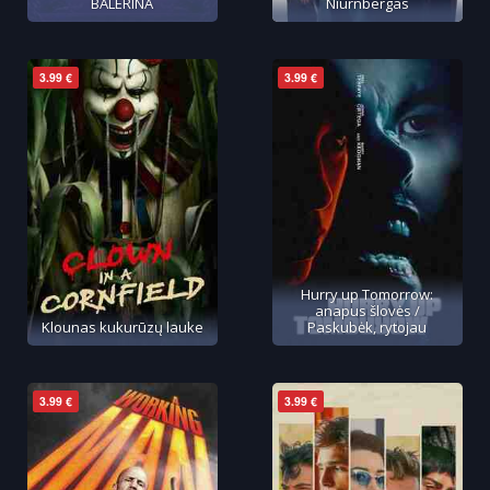
BALERINA
Niurnbergas
3.99 €
3.99 €
Hurry up Tomorrow:
anapus šlovės /
Klounas kukurūzų lauke
Paskubėk, rytojau
3.99 €
3.99 €