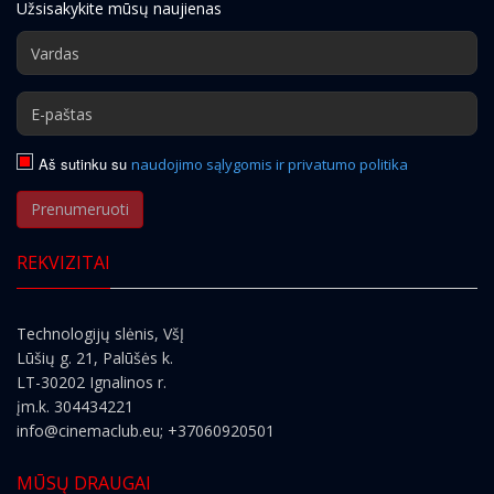
Užsisakykite mūsų naujienas
Aš sutinku su
naudojimo sąlygomis ir privatumo politika
Prenumeruoti
REKVIZITAI
Technologijų slėnis, VšĮ
Lūšių g. 21, Palūšės k.
LT-30202 Ignalinos r.
įm.k. 304434221
info@cinemaclub.eu
; +37060920501
MŪSŲ DRAUGAI