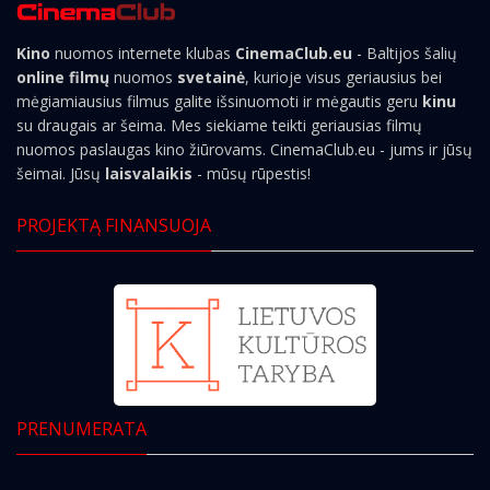
Kino
nuomos internete klubas
CinemaClub.eu
- Baltijos šalių
online filmų
nuomos
svetainė
, kurioje visus geriausius bei
mėgiamiausius filmus galite išsinuomoti ir mėgautis geru
kinu
su draugais ar šeima. Mes siekiame teikti geriausias filmų
nuomos paslaugas kino žiūrovams. CinemaClub.eu - jums ir jūsų
šeimai. Jūsų
laisvalaikis
- mūsų rūpestis!
PROJEKTĄ FINANSUOJA
PRENUMERATA