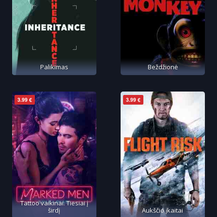
Palikimas
Beždžionė
3.99 €
3.99 €
Tattoo vaikinai. Tiesiai į
širdį
Aukščio įkaitai