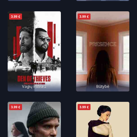
3.99 €
3.99 €
Vagių irštva 2
Būtybė
3.99 €
3.99 €