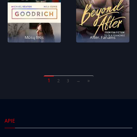
Mūsų tėtis
After. Fanams
1
»
2
3
→
APIE