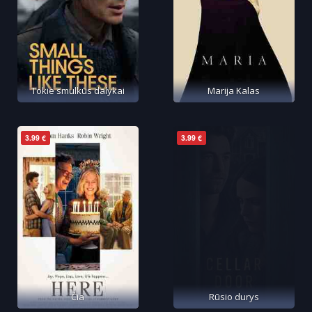
Tokie smulkūs dalykai
Marija Kalas
3.99 €
3.99 €
Čia
Rūsio durys