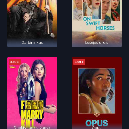
Darbininkas
Lošėjos širdis
3.99 €
3.99 €
Duokis, tuokis, žudyk
Opus