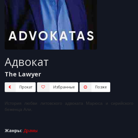
Адвокат
The Lawyer
Прокат
Избранные
Пoзжe
История любви литовского адвоката Марюса и сирийского
беженца Али.
Жанры:
Драмы