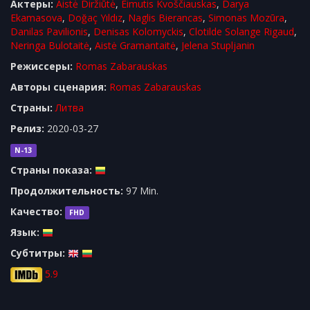
Актеры:
Aistė Diržiūtė
,
Eimutis Kvoščiauskas
,
Darya
Ekamasova
,
Doğaç Yıldız
,
Naglis Bierancas
,
Simonas Mozūra
,
Danilas Pavilionis
,
Denisas Kolomyckis
,
Clotilde Solange Rigaud
,
Neringa Bulotaitė
,
Aistė Gramantaitė
,
Jelena Stupljanin
Режиссеры:
Romas Zabarauskas
Авторы сценария:
Romas Zabarauskas
Cтраны:
Литва
Релиз:
2020-03-27
N-13
Страны показа:
Продолжительность:
97 Min.
Качество:
FHD
Язык:
Субтитры:
5.9