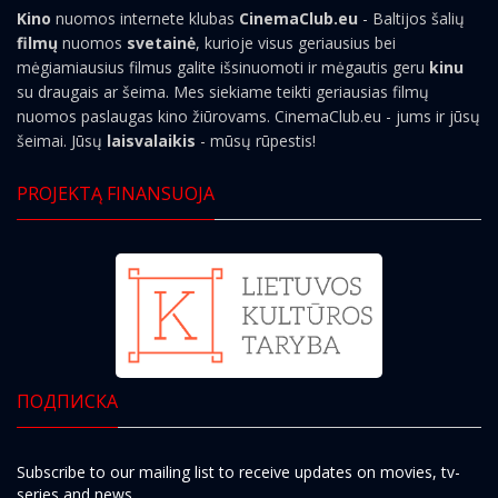
Kino
nuomos internete klubas
CinemaClub.eu
- Baltijos šalių
filmų
nuomos
svetainė
, kurioje visus geriausius bei
mėgiamiausius filmus galite išsinuomoti ir mėgautis geru
kinu
su draugais ar šeima. Mes siekiame teikti geriausias filmų
nuomos paslaugas kino žiūrovams. CinemaClub.eu - jums ir jūsų
šeimai. Jūsų
laisvalaikis
- mūsų rūpestis!
PROJEKTĄ FINANSUOJA
ПОДПИСКА
Subscribe to our mailing list to receive updates on movies, tv-
series and news