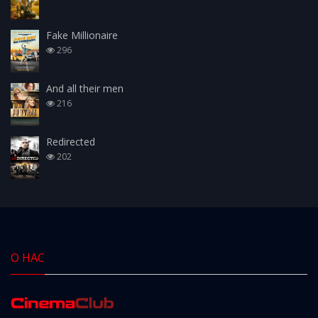
Fake Millionaire
296
And all their men
216
Redirected
202
О НАС