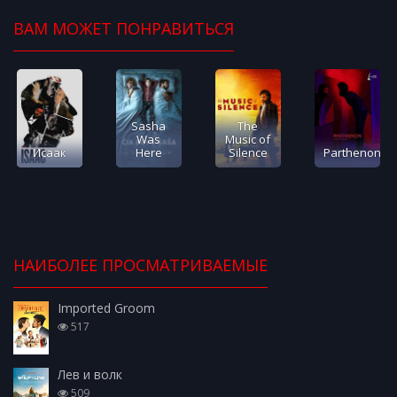
ВАМ МОЖЕТ ПОНРАВИТЬСЯ
Sasha
The
Was
Music of
Исаак
Here
Silence
Parthenon
НАИБОЛЕЕ ПРОСМАТРИВАЕМЫЕ
Imported Groom
517
Лев и волк
509