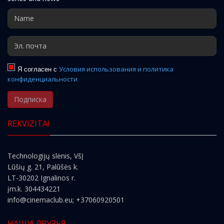
Я согласен с
Условия использования и политика
конфиденциальности
Подписка
REKVIZITAI
Technologijų slėnis, VšĮ
Lūšių g. 21, Palūšės k.
LT-30202 Ignalinos r.
įm.k. 304434221
info@cinemaclub.eu
; +37060920501
НАШИ ДРУЗЬЯ