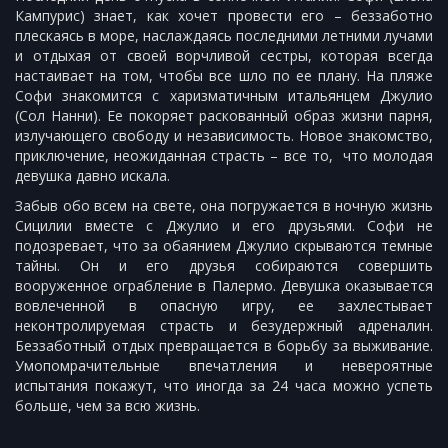
Кампурис) знает, как хочет провести его – беззаботно
плескаясь в море, наслаждаясь последними летними лучами
и отдыхая от своей ворчливой сестры, которая всегда
настаивает на том, чтобы все шло по ее плану. На пляже
Софи знакомится с харизматичным итальянцем Джулио
(Сол Нанни). Ее покоряет раскованный образ жизни парня,
излучающего свободу и независимость. Новое знакомство,
приключение, неожиданная страсть – все то, что молодая
девушка давно искала.
Забыв обо всем на свете, она погружается в ночную жизнь
Сицилии вместе с Джулио и его друзьями. Софи не
подозревает, что за обаянием Джулио скрываются темные
тайны. Он и его друзья собираются совершить
вооруженное ограбление в Палермо. Девушка оказывается
вовлеченной в опасную игру, ее захлестывает
неконтролируемая страсть и безудержный адреналин.
Беззаботный отдых превращается в борьбу за выживание.
Умопомрачительные впечатления и невероятные
испытания покажут, что иногда за 24 часа можно успеть
больше, чем за всю жизнь.