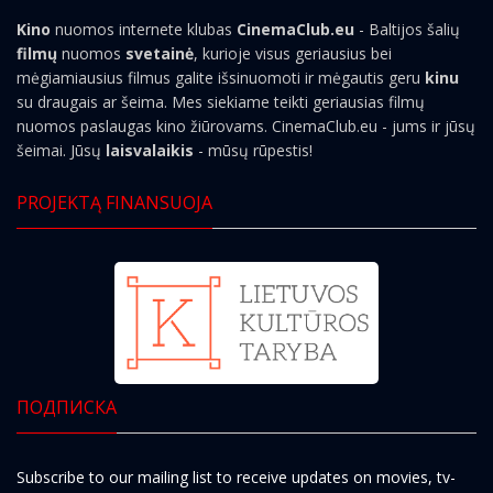
Kino
nuomos internete klubas
CinemaClub.eu
- Baltijos šalių
filmų
nuomos
svetainė
, kurioje visus geriausius bei
mėgiamiausius filmus galite išsinuomoti ir mėgautis geru
kinu
su draugais ar šeima. Mes siekiame teikti geriausias filmų
nuomos paslaugas kino žiūrovams. CinemaClub.eu - jums ir jūsų
šeimai. Jūsų
laisvalaikis
- mūsų rūpestis!
PROJEKTĄ FINANSUOJA
ПОДПИСКА
Subscribe to our mailing list to receive updates on movies, tv-