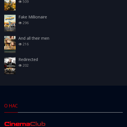
509
Fake Millionaire
296
And all their men
216
Redirected
202
О НАС