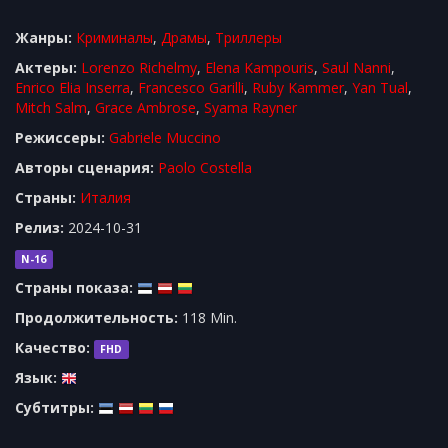
Жанры:
Криминалы
,
Драмы
,
Триллеры
Актеры:
Lorenzo Richelmy
,
Elena Kampouris
,
Saul Nanni
,
Enrico Elia Inserra
,
Francesco Garilli
,
Ruby Kammer
,
Yan Tual
,
Mitch Salm
,
Grace Ambrose
,
Syama Rayner
Режиссеры:
Gabriele Muccino
Авторы сценария:
Paolo Costella
Cтраны:
Италия
Релиз:
2024-10-31
N-16
Страны показа:
Продолжительность:
118 Min.
Качество:
FHD
Язык:
Субтитры: