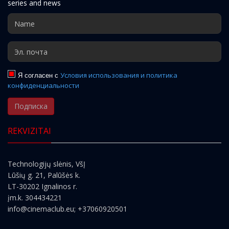
series and news
Я согласен с
Условия использования и политика
конфиденциальности
Подписка
REKVIZITAI
Technologijų slėnis, VšĮ
Lūšių g. 21, Palūšės k.
LT-30202 Ignalinos r.
įm.k. 304434221
info@cinemaclub.eu
; +37060920501