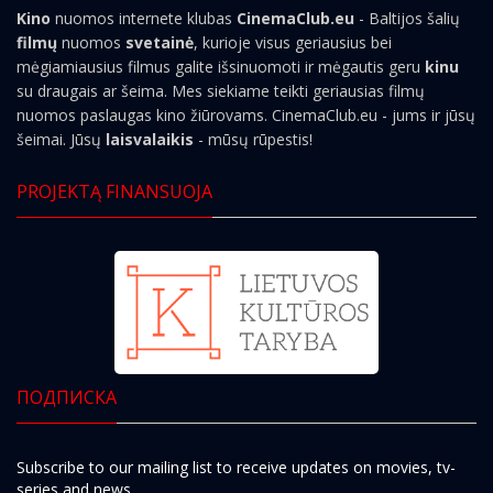
Kino
nuomos internete klubas
CinemaClub.eu
- Baltijos šalių
filmų
nuomos
svetainė
, kurioje visus geriausius bei
mėgiamiausius filmus galite išsinuomoti ir mėgautis geru
kinu
su draugais ar šeima. Mes siekiame teikti geriausias filmų
nuomos paslaugas kino žiūrovams. CinemaClub.eu - jums ir jūsų
šeimai. Jūsų
laisvalaikis
- mūsų rūpestis!
PROJEKTĄ FINANSUOJA
ПОДПИСКА
Subscribe to our mailing list to receive updates on movies, tv-
series and news