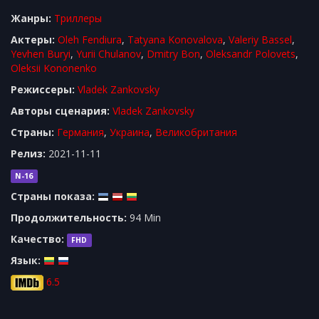
Жанры:
Триллеры
Актеры:
Oleh Fendiura
,
Tatyana Konovalova
,
Valeriy Bassel
,
Yevhen Buryi
,
Yurii Chulanov
,
Dmitry Bon
,
Oleksandr Polovets
,
Oleksii Kononenko
Режиссеры:
Vladek Zankovsky
Авторы сценария:
Vladek Zankovsky
Cтраны:
Германия
,
Украина
,
Великобритания
Релиз:
2021-11-11
N-16
Страны показа:
Продолжительность:
94 Min
Качество:
FHD
Язык:
6.5