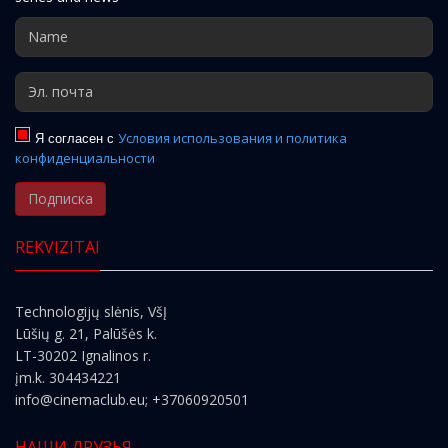
Я согласен с
Условия использования и политика
конфиденциальности
Подписка
REKVIZITAI
Technologijų slėnis, VšĮ
Lūšių g. 21, Palūšės k.
LT-30202 Ignalinos r.
įm.k. 304434221
info@cinemaclub.eu
; +37060920501
НАШИ ДРУЗЬЯ