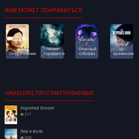
ВАМ МОЖЕТ ПОНРАВИТЬСЯ
Фаталь
/
Гонка
Линия
Опасный
со
Оперативник
горизонта
соблазн
временем
НАИБОЛЕЕ ПРОСМАТРИВАЕМЫЕ
Imported Groom
517
Лев и волк
509