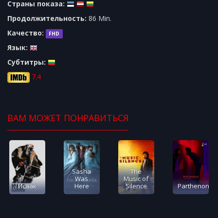
Страны показа:
Продолжительность:
86 Min.
Качество:
FHD
Язык:
Субтитры:
7.4
ВАМ МОЖЕТ ПОНРАВИТЬСЯ
Sasha
The
Was
Music of
Исаак
Here
Silence
Parthenon