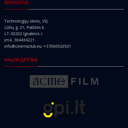
REKVIZITAI
Technologijų slėnis, VšĮ
Lūšių g. 21, Palūšės k.
LT-30202 Ignalinos r.
įm.k. 304434221
info@cinemaclub.eu
; +37060920501
НАШИ ДРУЗЬЯ