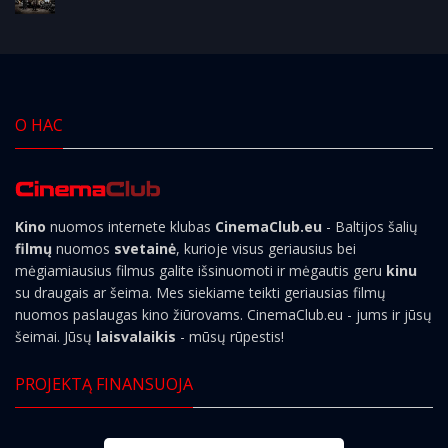
О НАС
Kino
nuomos internete klubas
CinemaClub.eu
- Baltijos šalių
filmų
nuomos
svetainė
, kurioje visus geriausius bei
mėgiamiausius filmus galite išsinuomoti ir mėgautis geru
kinu
su draugais ar šeima. Mes siekiame teikti geriausias filmų
nuomos paslaugas kino žiūrovams. CinemaClub.eu - jums ir jūsų
šeimai. Jūsų
laisvalaikis
- mūsų rūpestis!
PROJEKTĄ FINANSUOJA