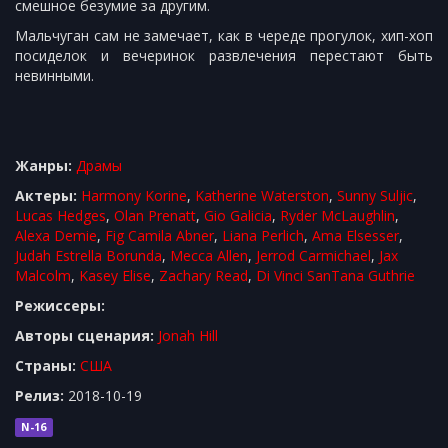
смешное безумие за другим.
Мальчуган сам не замечает, как в череде прогулок, хип-хоп
посиделок и вечеринок развлечения перестают быть
невинными.
Жанры:
Драмы
Актеры:
Harmony Korine
,
Katherine Waterston
,
Sunny Suljic
,
Lucas Hedges
,
Olan Prenatt
,
Gio Galicia
,
Ryder McLaughlin
,
Alexa Demie
,
Fig Camila Abner
,
Liana Perlich
,
Ama Elsesser
,
Judah Estrella Borunda
,
Mecca Allen
,
Jerrod Carmichael
,
Jax
Malcolm
,
Kasey Elise
,
Zachary Read
,
Di Vinci SanTana Guthrie
Режиссеры:
Авторы сценария:
Jonah Hill
Cтраны:
США
Релиз:
2018-10-19
N-16