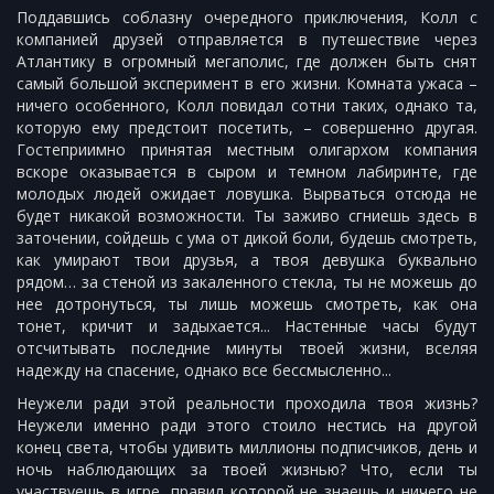
Поддавшись соблазну очередного приключения, Колл с
компанией друзей отправляется в путешествие через
Атлантику в огромный мегаполис, где должен быть снят
самый большой эксперимент в его жизни. Комната ужаса –
ничего особенного, Колл повидал сотни таких, однако та,
которую ему предстоит посетить, – совершенно другая.
Гостеприимно принятая местным олигархом компания
вскоре оказывается в сыром и темном лабиринте, где
молодых людей ожидает ловушка. Вырваться отсюда не
будет никакой возможности. Ты заживо сгниешь здесь в
заточении, сойдешь с ума от дикой боли, будешь смотреть,
как умирают твои друзья, а твоя девушка буквально
рядом… за стеной из закаленного стекла, ты не можешь до
нее дотронуться, ты лишь можешь смотреть, как она
тонет, кричит и задыхается... Настенные часы будут
отсчитывать последние минуты твоей жизни, вселяя
надежду на спасение, однако все бессмысленно...
Неужели ради этой реальности проходила твоя жизнь?
Неужели именно ради этого стоило нестись на другой
конец света, чтобы удивить миллионы подписчиков, день и
ночь наблюдающих за твоей жизнью? Что, если ты
участвуешь в игре, правил которой не знаешь и ничего не