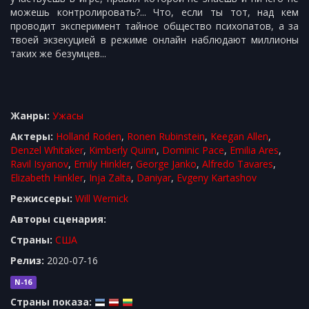
можешь контролировать?... Что, если ты тот, над кем
проводит эксперимент тайное общество психопатов, а за
твоей экзекуцией в режиме онлайн наблюдают миллионы
таких же безумцев...
Жанры:
Ужасы
Актеры:
Holland Roden
,
Ronen Rubinstein
,
Keegan Allen
,
Denzel Whitaker
,
Kimberly Quinn
,
Dominic Pace
,
Emilia Ares
,
Ravil Isyanov
,
Emily Hinkler
,
George Janko
,
Alfredo Tavares
,
Elizabeth Hinkler
,
Inja Zalta
,
Daniyar
,
Evgeny Kartashov
Режиссеры:
Will Wernick
Авторы сценария:
Cтраны:
США
Релиз:
2020-07-16
N-16
Страны показа: