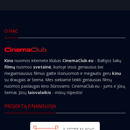
О НАС
Kino
nuomos internete klubas
CinemaClub.eu
- Baltijos šalių
filmų
nuomos
svetainė
, kurioje visus geriausius bei
mėgiamiausius filmus galite išsinuomoti ir mėgautis geru
kinu
su draugais ar šeima. Mes siekiame teikti geriausias filmų
nuomos paslaugas kino žiūrovams. CinemaClub.eu - jums ir jūsų
šeimai. Jūsų
laisvalaikis
- mūsų rūpestis!
PROJEKTĄ FINANSUOJA