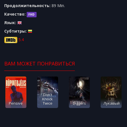
Продолжительность:
89 Min.
Качество:
FHD
Язык:
Субтитры:
5.4
ВАМ МОЖЕТ ПОНРАВИТЬСЯ
Don't
Knock
Pensive
Twice
Diggers
Лукавый