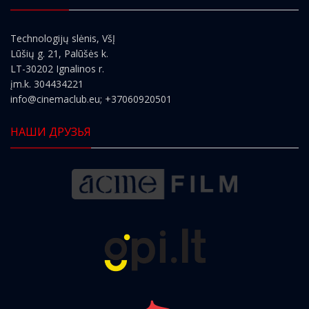
Technologijų slėnis, VšĮ
Lūšių g. 21, Palūšės k.
LT-30202 Ignalinos r.
įm.k. 304434221
info@cinemaclub.eu
; +37060920501
НАШИ ДРУЗЬЯ