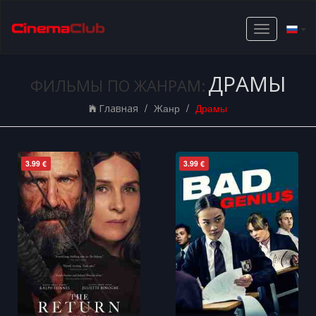
Toggle
navigation
ДРАМЫ
ФИЛЬМЫ ПО ЖАНРАМ:
Жанр
Драмы
Главная
3.99 €
3.99 €