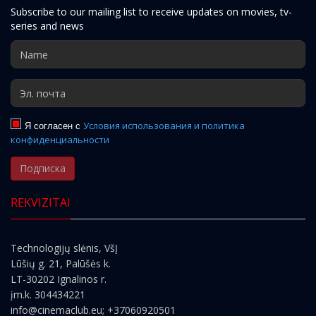
Subscribe to our mailing list to receive updates on movies, tv-
series and news
Я согласен с
Условия использования и политика
конфиденциальности
Подписка
REKVIZITAI
Technologijų slėnis, VšĮ
Lūšių g. 21, Palūšės k.
LT-30202 Ignalinos r.
įm.k. 304434221
info@cinemaclub.eu
; +37060920501