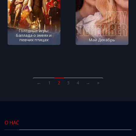
Голодные игры:
Баллада о змеях и
певчих птицах
Май Декабрь
←
»
1
2
3
4
→
О НАС