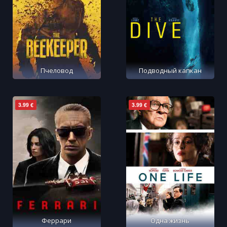
Пчеловод
Подводный капкан
3.99 €
3.99 €
Феррари
Одна жизнь