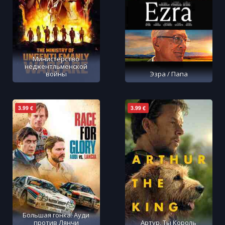
Министерство
неджентльменской
войны
Эзра / Папа
3.99 €
3.99 €
Большая гонка. Ауди
против Лянчи
Артур, Ты Король