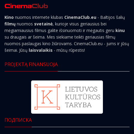
Kino
nuomos internete klubas
CinemaClub.eu
- Baltijos šalių
filmų
nuomos
svetainė
, kurioje visus geriausius bei
mėgiamiausius filmus galite išsinuomoti ir mėgautis geru
kinu
su draugais ar šeima. Mes siekiame teikti geriausias filmų
nuomos paslaugas kino žiūrovams. CinemaClub.eu - jums ir jūsų
šeimai. Jūsų
laisvalaikis
- mūsų rūpestis!
PROJEKTĄ FINANSUOJA
ПОДПИСКА