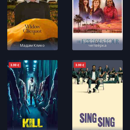
Великолепная
Мадам Клико
четвёрка
3.99 €
3.99 €