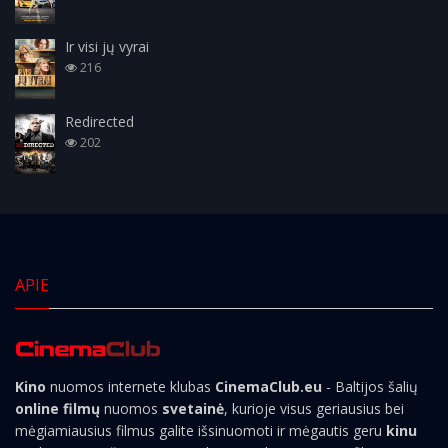
Ir visi jų vyrai
216
Redirected
202
APIE
Kino
nuomos internete klubas
CinemaClub.eu
- Baltijos šalių
online filmų
nuomos
svetainė
, kurioje visus geriausius bei
mėgiamiausius filmus galite išsinuomoti ir mėgautis geru
kinu