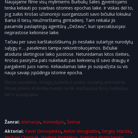
Naujajame filme visų mylimiems Burbulių šalies gyventojams
tenka keliauti po svarbias istorines epochas laike. Ir viskas dėl to,
jog zuikis Krošas užsinorėjo suorganizuoti savo bičiuliui lokiukui
Bariui iš tiesų neužmirštamą gimtadienį. Tam reikalui jis
pasamdė paslaptingą agentūrą „Dežavu“, kuri specializuojasi
neįprastose kelionėse laike.
Tačiau per savo karštakošiškumą jis nesilaikė sutartyje nurodytų
sąlygų ir…. pasekmės tampa nekontroliuojamos. Bičiuliai
atsiduria skirtingose laiko juostose. Neturėdamas kitos išeities,
Krošas pasiryžta pats nukeliauti pas kiekvieną iš savo draugų ir
pargabenti juos namo. Keliaudamas laike jis susipažįsta su vis
nauja savaip įspūdinga istorine epocha.
Geros nuotaikos, smagių juokelių ir puikių nuotykių animacinis
filmas privers iš širdies kvatoti ne tik mažiausius filmų mylėtojus,
bet ir suaugusius.
Žanrai:
Animacija
,
Komedijos
,
Šeimai
Aktoriai:
Pavel Derevyanko
,
Anton Vinogradov
,
Sergey Mardar
,
Michael Cherniak
,
Vladimir Postnikov
,
Svetlana Pismichenko
,