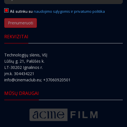
Aš sutinku su
naudojimo sąlygomis ir privatumo politika
Prenumeruoti
REKVIZITAI
Technologijų slėnis, VšĮ
Lūšių g. 21, Palūšės k.
LT-30202 Ignalinos r.
įm.k. 304434221
info@cinemaclub.eu
; +37060920501
MŪSŲ DRAUGAI