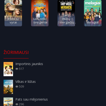
Tarp
Ir visi jų
Lietuviški
mūsų
vyrai
svingeriai
mergaičių...
Melagiai
ŽIŪRIMIAUSI
Importinis jaunikis
517
Vilkas ir liūtas
509
Pats sau milijonierius
296