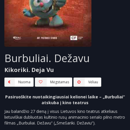
Burbuliai. Dežavu
Kikoriki. Deja Vu
Nuoma
Mėgstamas
Vėliau
Pasiruoškite nuotaikingiausiai kelionei laike – „Burbuliai“
atskuba į kino teatrus
Jau balandžio 27 dieną į visus Lietuvos kino teatrus atkeliaus
lietuviškai dubliuotas kultinio rusų animacinio serialo pilno metro
filmas „Burbuliai. Dežavu“ („Smešariki. Dežaviu“).