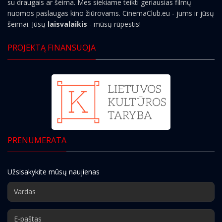
su draugais ar šeima. Mes siekiame teikti geriausias filmų
nuomos paslaugas kino žiūrovams. CinemaClub.eu - jums ir jūsų
šeimai. Jūsų
laisvalaikis
- mūsų rūpestis!
PROJEKTĄ FINANSUOJA
PRENUMERATA
Užsisakykite mūsų naujienas