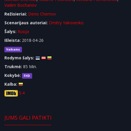
Vadim Bochanov
Režisieriai:
Denis Chernov
Scenarijaus autoriai:
Dmitry Yakovenko
Šalys:
Rusija
Išleista:
2018-04-26
Vaikams
Rodymo šalys:
Trukmė:
85 Min.
Kokybė:
FHD
Kalba:
5.4
JUMS GALI PATIKTI