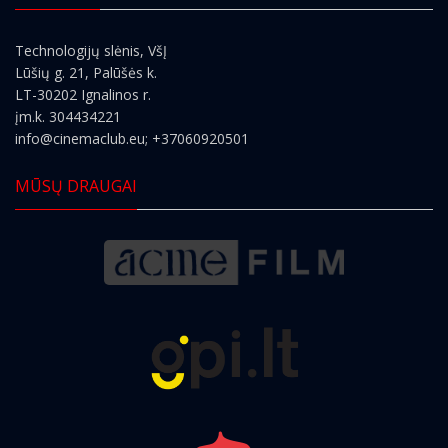
Technologijų slėnis, VšĮ
Lūšių g. 21, Palūšės k.
LT-30202 Ignalinos r.
įm.k. 304434221
info@cinemaclub.eu
; +37060920501
MŪSŲ DRAUGAI