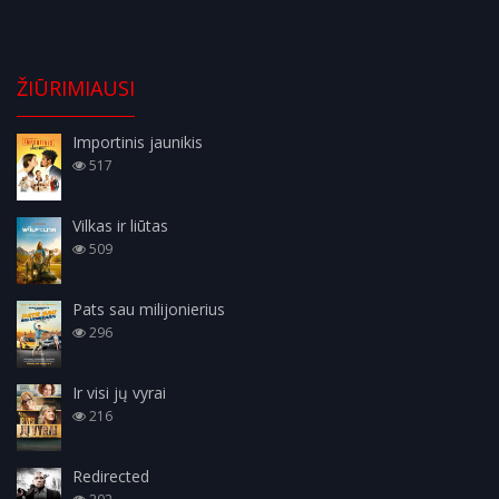
ŽIŪRIMIAUSI
Importinis jaunikis
517
Vilkas ir liūtas
509
Pats sau milijonierius
296
Ir visi jų vyrai
216
Redirected