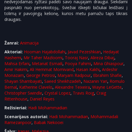
nedvejodamas ryžtasi padėti savo naujajam draugui. Siekdami
pasprukti nuo persekiotojų, šviežiai iškepti bičiuliai leidžiasi į
tolimą ir pavojingą kelionę, kurios metu pamažu taps tikrais
draugais.
Žanrai:
Animacija
Aktoriai:
Hooman Hajabdollahi
,
Javad Pezeshkian
,
Hedayat
Hashemi
,
Mir Taher Mazloomi
,
Tooraj Nasr
,
Alireza Dibaj
,
Mahsa Erfani
,
Metanat Esmaili
,
Pooya Fahimi
,
Mina Ghiaspour
,
Amir Hakimi
,
Ali Hemmat Momivand
,
Hasan Kakhi
,
Ardeshir
Monazam
,
George Petrosi
,
Maryam Radpour
,
Ebrahim Shafie
,
Shayan Shambayati
,
Saeed Sheikhzadeh
,
Nazanin Yari
,
Romulo
Bernal
,
Katherine Clavelo
,
Alexandre Teixeira
,
Wayne LeGette
,
Christopher Swindle
,
Crystal Lopez
,
Travis Roig
,
Craig
Rittenhouse
,
Daniel Reyes
Režisieriai:
Hadi Mohammadian
Scenarijaus autoriai:
Hadi Mohammadian
,
Mohammadali
Ramezanpoor
,
Babak Nekooei
Šalys:
Iranas
,
Malaizija