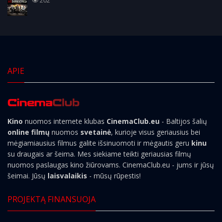
202
APIE
Kino
nuomos internete klubas
CinemaClub.eu
- Baltijos šalių
online filmų
nuomos
svetainė
, kurioje visus geriausius bei
mėgiamiausius filmus galite išsinuomoti ir mėgautis geru
kinu
su draugais ar šeima. Mes siekiame teikti geriausias filmų
nuomos paslaugas kino žiūrovams. CinemaClub.eu - jums ir jūsų
šeimai. Jūsų
laisvalaikis
- mūsų rūpestis!
PROJEKTĄ FINANSUOJA