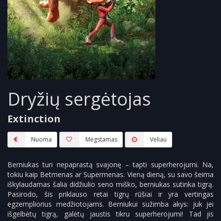
Dryžių sergėtojas
Extinction
Nuoma
Mėgstamas
Vėliau
Berniukas turi nepaprastą svajonę – tapti superherojumi. Na,
tokiu kaip Betmenas ar Supermenas. Vieną dieną, su savo šeima
iškylaudamas šalia didžiulio seno miško, berniukas sutinka tigrą.
Pasirodo, šis priklauso retai tigrų rūšiai ir yra vertingas
egzempliorius medžiotojams. Berniukui sužimba akys: juk jei
išgelbėtų tigrą, galėtų jaustis tikru superherojumi! Tad jis