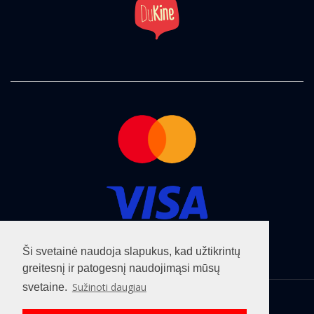
Ši svetainė naudoja slapukus, kad užtikrintų
greitesnį ir patogesnį naudojimąsi mūsų
Sužinoti daugiau
svetaine.
Visos teisės saugomos ©2026
cinemaclub.lt