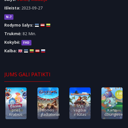
Išleista:
2023-09-27
N-7
Rodymo šalys:
Trukmė:
82 Min.
Kokybė:
FHD
Kalba:
JUMS GALI PATIKTI
Fiksiai
Trys
prieš
Romos
vagišiai
Kartą
Krabius
gladiatoriai
ir liūtas
džiunglėse