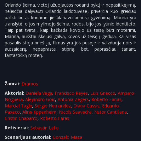
Orlando šeima, vietoj užuojautos rodanti pyktį ir nepasitikėjimą,
neleidžia dalyvauti Orlando laidotuvėse, priverčia kuo greičiau
palikti butą, kuriame jie planavo bendrą gyvenimą. Marina yra
translytė, o jos mylimojo šeima, rodos, bijo jos lytinio identiteto.
Taip pat tvirtai, kaip kažkada kovojo už teisę būti moterimi,
Marina, aukštai iškėlusi galvą, kovos už teisę į gedulą. Kai visas
pasaulis stoja prieš ją, filmas yra jos pusėje ir vaizduoja nors ir
autsaiderę, nepaprastai stiprią, bet, paprasčiau tariant,
fantastišką moterį.
Žanrai:
Dramos
Aktoriai:
Daniela Vega
,
Francisco Reyes
,
Luis Gnecco
,
Amparo
Noguera
,
Alejandro Goic
,
Antonia Zegers
,
Roberto Farias
,
Marcial Tagle
,
Sergio Hernandez
,
Diana Cassis
,
Eduardo
Paxeco
,
Aline Kppenheim
,
Nicols Saavedra
,
Nstor Cantillana
,
Cristin Chaparro
,
Roberto Faras
Režisieriai:
Sebastin Lelio
Scenarijaus autoriai:
Gonzalo Maza