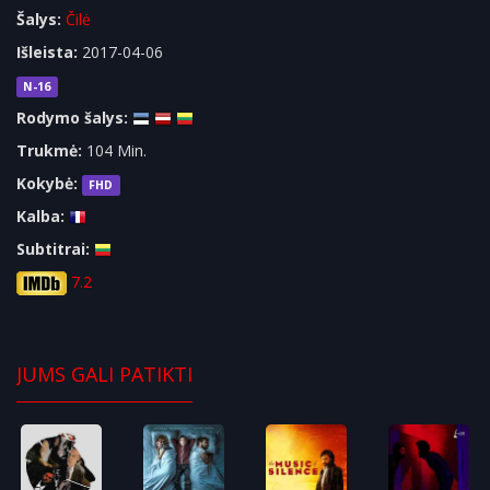
Šalys:
Čilė
Išleista:
2017-04-06
N-16
Rodymo šalys:
Trukmė:
104 Min.
Kokybė:
FHD
Kalba:
Subtitrai:
7.2
JUMS GALI PATIKTI