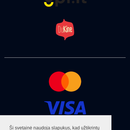
Ši svetainė naudoja slapukus, kad užtikrintų