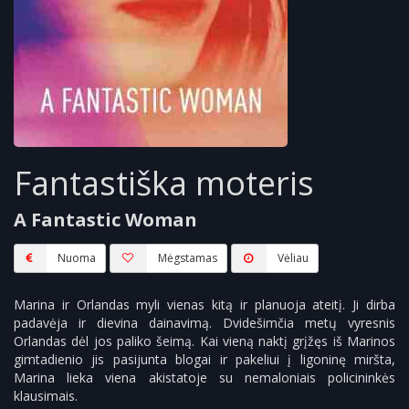
Fantastiška moteris
A Fantastic Woman
Nuoma
Mėgstamas
Vėliau
Marina ir Orlandas myli vienas kitą ir planuoja ateitį. Ji dirba
padavėja ir dievina dainavimą. Dvidešimčia metų vyresnis
Orlandas dėl jos paliko šeimą. Kai vieną naktį grįžęs iš Marinos
gimtadienio jis pasijunta blogai ir pakeliui į ligoninę miršta,
Marina lieka viena akistatoje su nemaloniais policininkės
klausimais.