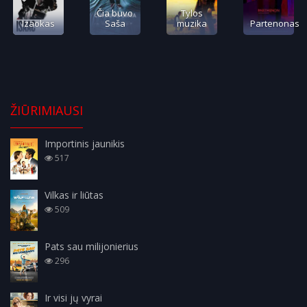
Čia buvo
Tylos
Izaokas
Saša
muzika
Partenonas
ŽIŪRIMIAUSI
Importinis jaunikis
517
Vilkas ir liūtas
509
Pats sau milijonierius
296
Ir visi jų vyrai