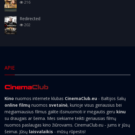
216
Redirected
202
APIE
Kino
nuomos internete klubas
CinemaClub.eu
- Baltijos šalių
online filmų
nuomos
svetainė
, kurioje visus geriausius bei
mėgiamiausius filmus galite išsinuomoti ir mėgautis geru
kinu
su draugais ar šeima. Mes siekiame teikti geriausias filmų
nuomos paslaugas kino žiūrovams. CinemaClub.eu - jums ir jūsų
šeimai. Jūsų
laisvalaikis
- mūsų rūpestis!