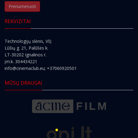
Prenumeruoti
REKVIZITAI
Technologijų slėnis, VšĮ
Lūšių g. 21, Palūšės k.
LT-30202 Ignalinos r.
įm.k. 304434221
info@cinemaclub.eu
; +37060920501
MŪSŲ DRAUGAI