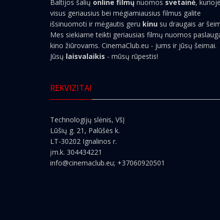
Baltijos šalių
online filmų
nuomos
svetainė
, kurioj
visus geriausius bei mėgiamiausius filmus galite
išsinuomoti ir mėgautis geru
kinu
su draugais ar šei
Mes siekiame teikti geriausias filmų nuomos paslaug
kino žiūrovams. CinemaClub.eu - jums ir jūsų šeimai.
Jūsų
laisvalaikis
- mūsų rūpestis!
REKVIZITAI
Technologijų slėnis, VšĮ
Lūšių g. 21, Palūšės k.
LT-30202 Ignalinos r.
įm.k. 304434221
info@cinemaclub.eu
; +37060920501