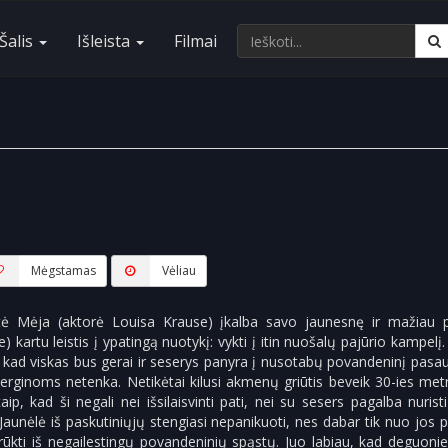
Šalis
Išleista
Filmai
Mėgstamas
Vėliau
ė Mėja (aktorė Louisa Krause) įkalba savo jaunesnę ir mažiau p
 kartu leistis į ypatingą nuotykį: vykti į itin nuošalų pajūrio kampelį.
 kad viskas bus gerai ir seserys panyra į nusotabų povandeninį pasaulį
merginoms netenka. Netikėtai kilusi akmenų griūtis beveik 30-ies met
aip, kad ši negali nei išsilaisvinti pati, nei su sesers pagalba nurist
Jaunėlė iš paskutiniųjų stengiasi nepanikuoti, nes dabar tik nuo jos p
rūkti iš negailestingų povandeninių spąstų. Juo labiau, kad deguonie