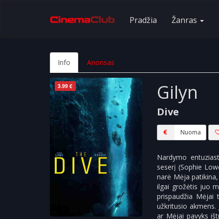
Pradžia
Žanras
Info
Anonsas
Gilyn
3.99 €
Dive
Nuoma
Nardymo entuziast
seserį (Sophie Lowe)
narė Mėja patikina,
ilgai grožėtis juo 
prispaudžia Mėjai t
užkritusio akmens. 
ar Mėjai pavyks išt