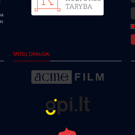
e
ma.
as
MŪSŲ DRAUGAI