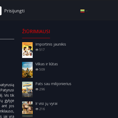
Prisijungti
ŽIŪRIMIAUSI
Importinis jaunikis
517
Vilkas ir liūtas
509
Pats sau milijonierius
atyrusią
296
 Patyrusi
. Vis tik
rų gylyje
Ir visi jų vyrai
i ant jos
216
riklauso,
s jai yra