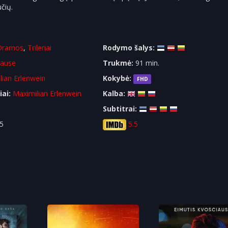
učių.
Dramos
,
Trileriai
Rodymo šalys:
rause
Trukmė:
91 min.
lian Erlenwein
Kokybė:
FHD
iai:
Maximilian Erlenwein
Kalba:
Subtitrai:
5
5.5