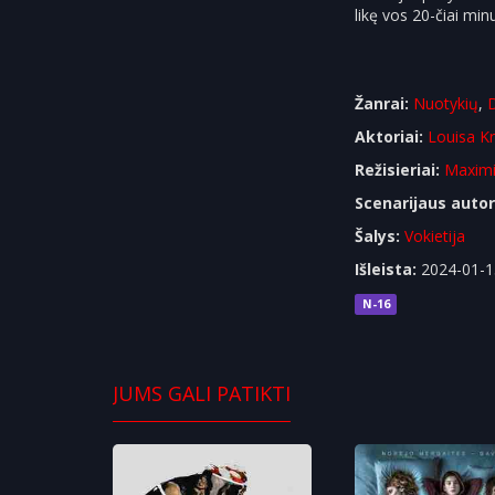
likę vos 20-čiai min
Žanrai:
Nuotykių
,
Aktoriai:
Louisa K
Režisieriai:
Maximi
Scenarijaus autor
Šalys:
Vokietija
Išleista:
2024-01-1
N-16
JUMS GALI PATIKTI