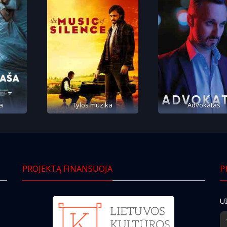
a
Tylos muzika
Advokatas
PROJEKTĄ FINANSUOJA
P
Už