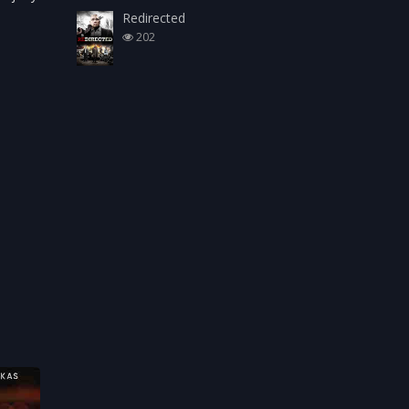
Redirected
202