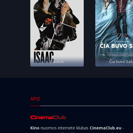
Izaokas
Čia buvo Saš
APIE
Kino
nuomos internete klubas
CinemaClub.eu
-