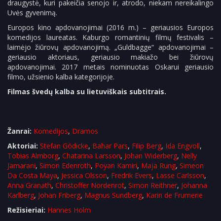
draugystė, kuri pakeičia senojo ir, atrodo, niekam nereikalingo
Uvės gyvenimą.
Europos kino apdovanojimai (2016 m.) – geriausios Europos
komedijos laureatas. Kaburgo romantinių filmų festivalis –
laimėjo žiūrovų apdovanojimą. „Guldbagge“ apdovanojimai –
geriausio aktoriaus, geriausio makiažo bei žiūrovų
apdovanojimai. 2017 metais nominuotas Oskarui geriausio
filmo, užsienio kalba kategorijoje.
Filmas švedų kalba su lietuviškais subtitrais.
Žanrai:
Komedijos
,
Dramos
Aktoriai:
Stefan Gödicke
,
Bahar Pars
,
Filip Berg
,
Ida Engvoll
,
Tobias Almborg
,
Chatarina Larsson
,
Johan Widerberg
,
Nelly
Jamarani
,
Simon Edenroth
,
Poyan Kamiri
,
Maja Rung
,
Simeon
Da Costa Maya
,
Jessica Olsson
,
Fredrik Evers
,
Lasse Carlsson
,
Anna Granath
,
Christoffer Nordenrot
,
Simon Reithner
,
Johanna
Karlberg
,
Johan Friberg
,
Magnus Sundberg
,
Karin de Frumerie
Režisieriai:
Hannes Holm