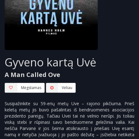
Gyveno kartą Uvė
A Man Called Ove
Mėgstamas
Vėliau
Susipažinkite su 59-erių metų Uve – rajono pikčiurna. Prieš
keletą metų jis buvo pašalintas iš bendruomenės asociacijos
prezidento pareigų. Tačiau Uvei tai nė velnio nerūpi. Jis toliau
viską stebi ir rūpinasi savo bendruomene geležinia valia. Kai
neščia Parvanė ir jos šeima atsikrausto į priešais Uvę esantį
namą ir netyčia įvažiuoja į jo pašto dėžutę – įsižiebia netikėta