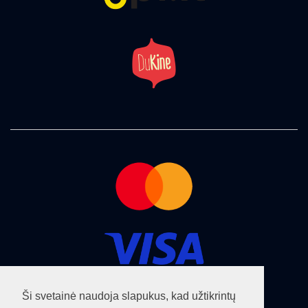
Ši svetainė naudoja slapukus, kad užtikrintų