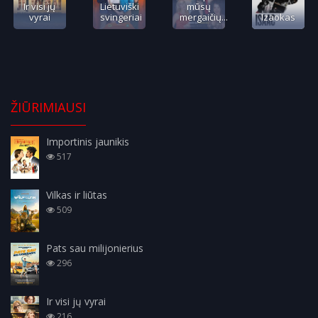
Ir visi jų
Lietuviški
mūsų
vyrai
svingeriai
mergaičių...
Izaokas
ŽIŪRIMIAUSI
Importinis jaunikis
517
Vilkas ir liūtas
509
Pats sau milijonierius
296
Ir visi jų vyrai
216