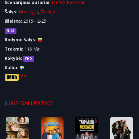
Scenarijaus autoriai:
Fredrik Backman
Šalys:
Norvegija
,
Švedija
Išleista:
2015-12-25
N-13
Rodymo šalys:
Trukmė:
116 Min.
Kokybė:
FHD
Kalba:
7.7
JUMS GALI PATIKTI
Tarp