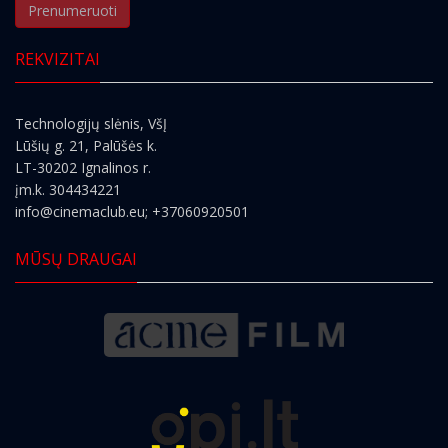
Prenumeruoti
REKVIZITAI
Technologijų slėnis, VšĮ
Lūšių g. 21, Palūšės k.
LT-30202 Ignalinos r.
įm.k. 304434221
info@cinemaclub.eu
; +37060920501
MŪSŲ DRAUGAI