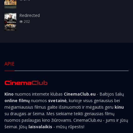
Redirected
202
APIE
Kino
nuomos internete klubas
CinemaClub.eu
- Baltijos šalių
online filmų
nuomos
svetainė
, kurioje visus geriausius bei
mėgiamiausius filmus galite išsinuomoti ir mėgautis geru
kinu
su draugais ar šeima. Mes siekiame teikti geriausias filmų
nuomos paslaugas kino žiūrovams. CinemaClub.eu - jums ir jūsų
šeimai. Jūsų
laisvalaikis
- mūsų rūpestis!