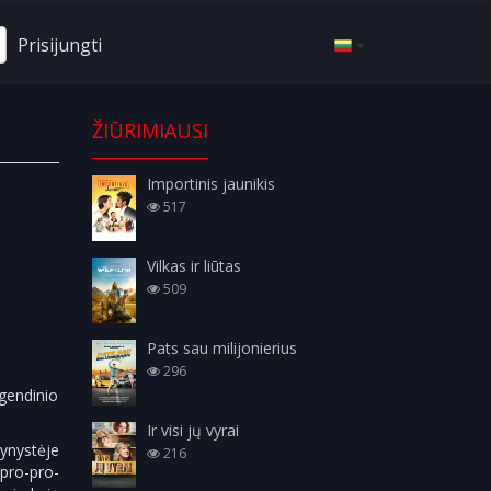
Prisijungti
ŽIŪRIMIAUSI
Importinis jaunikis
517
Vilkas ir liūtas
509
Pats sau milijonierius
296
egendinio
Ir visi jų vyrai
mynystėje
216
pro-pro-