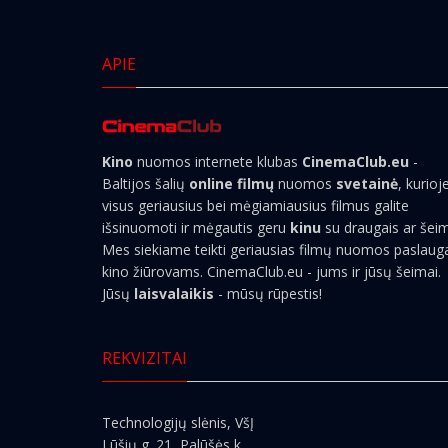
APIE
Kino
nuomos internete klubas
CinemaClub.eu
-
Baltijos šalių
online filmų
nuomos
svetainė
, kurioj
visus geriausius bei mėgiamiausius filmus galite
išsinuomoti ir mėgautis geru
kinu
su draugais ar šei
Mes siekiame teikti geriausias filmų nuomos paslaug
kino žiūrovams. CinemaClub.eu - jums ir jūsų šeimai.
Jūsų
laisvalaikis
- mūsų rūpestis!
REKVIZITAI
Technologijų slėnis, VšĮ
Lūšių g. 21, Palūšės k.