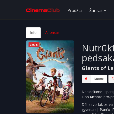
Pradžia
Žanras
Info
Anonsas
Nutrūkt
3.99 €
pėdsak
Giants of L
Nuoma
Nedideliame Ispani
Don Kichoto pro-pr
Dėl savo lakios vai
gyvenantį Pančo P