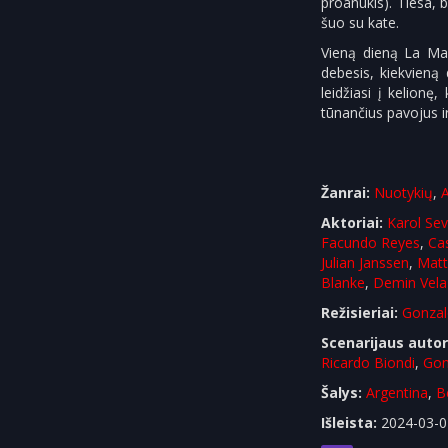
proanūkis). Tiesa, b
šuo su kate.
Vieną dieną La Man
debesis, kiekvieną 
leidžiasi į kelionę
tūnančius pavojus i
Žanrai:
Nuotykių
,
Aktoriai:
Karol Sevi
Facundo Reyes
,
Ca
Julian Janssen
,
Mat
Blanke
,
Demin Vela
Režisieriai:
Gonzal
Scenarijaus autor
Ricardo Biondi
,
Gon
Šalys:
Argentina
,
B
Išleista:
2024-03-0