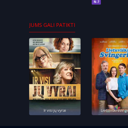
N-7
JUMS GALI PATIKTI
Ir visi jų vyrai
Lietuviški svinge