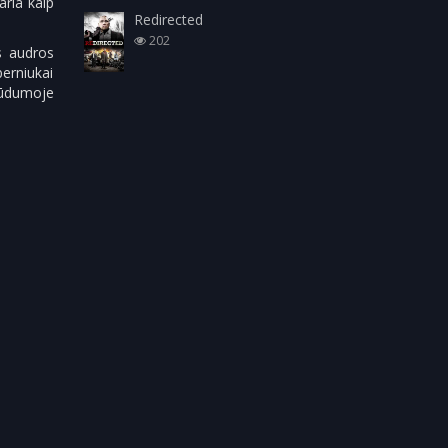
aria kaip
Redirected
202
s audros
berniukai
glūdumoje