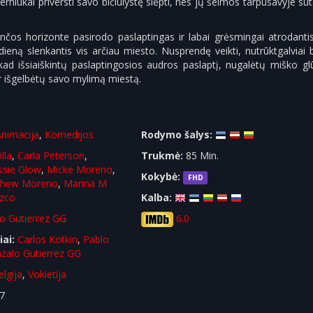
erniukai priversti savo bičiulystę slėpti, nes jų šeimos tarpusavyje sut
čos horizonte pasirodo paslaptingas ir labai grėsmingai atrodanti
dieną slenkantis vis arčiau miesto. Nusprendę veikti, nutrūktgalviai 
, kad išsiaiškintų paslaptingosios audros paslaptį, nugalėtų miško 
r išgelbėtų savo mylimą miestą.
Animacija
,
Komedijos
Rodymo šalys:
lla
,
Carla Peterson
,
Trukmė:
85 Min.
ssie Glow
,
Micke Moreno
,
Kokybė:
FHD
thew Moreno
,
Marina M
zco
Kalba:
o Gutierrez GG
6.0
iai:
Carlos Kotkin
,
Pablo
zalo Gutierrez GG
elgija
,
Vokietija
7