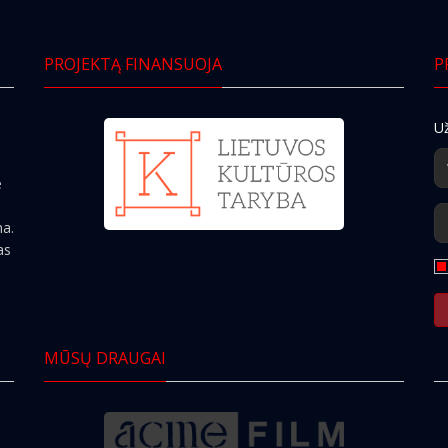
PROJEKTĄ FINANSUOJA
P
Už
e
ma.
as
MŪSŲ DRAUGAI