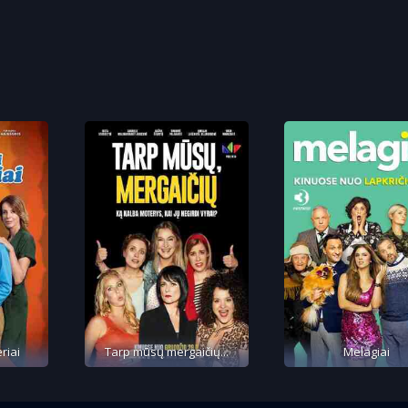
riai
Tarp mūsų mergaičių...
Melagiai