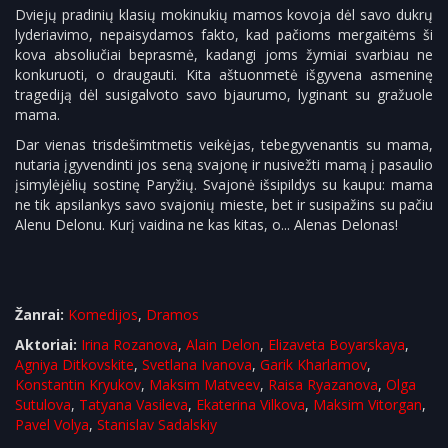
Dviejų pradinių klasių mokinukių mamos kovoja dėl savo dukrų
lyderiavimo, nepaisydamos fakto, kad pačioms mergaitėms ši
kova absoliučiai beprasmė, kadangi joms žymiai svarbiau ne
konkuruoti, o draugauti. Kita aštuonmetė išgyvena asmeninę
tragediją dėl susigalvoto savo bjaurumo, lyginant su gražuole
mama.
Dar vienas trisdešimtmetis veikėjas, tebegyvenantis su mama,
nutaria įgyvendinti jos seną svajonę ir nusivežti mamą į pasaulio
įsimylėjėlių sostinę Paryžių. Svajonė išsipildys su kaupu: mama
ne tik apsilankys savo svajonių mieste, bet ir susipažins su pačiu
Alenu Delonu. Kurį vaidina ne kas kitas, o... Alenas Delonas!
Žanrai:
Komedijos
,
Dramos
Aktoriai:
Irina Rozanova
,
Alain Delon
,
Elizaveta Boyarskaya
,
Agniya Ditkovskite
,
Svetlana Ivanova
,
Garik Kharlamov
,
Konstantin Kryukov
,
Maksim Matveev
,
Raisa Ryazanova
,
Olga
Sutulova
,
Tatyana Vasileva
,
Ekaterina Vilkova
,
Maksim Vitorgan
,
Pavel Volya
,
Stanislav Sadalskiy