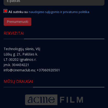
Aš sutinku su
naudojimo sąlygomis ir privatumo politika
Prenumeruoti
REKVIZITAI
Technologijų slėnis, VšĮ
Lūšių g. 21, Palūšės k.
LT-30202 Ignalinos r.
įm.k. 304434221
info@cinemaclub.eu
; +37060920501
MŪSŲ DRAUGAI