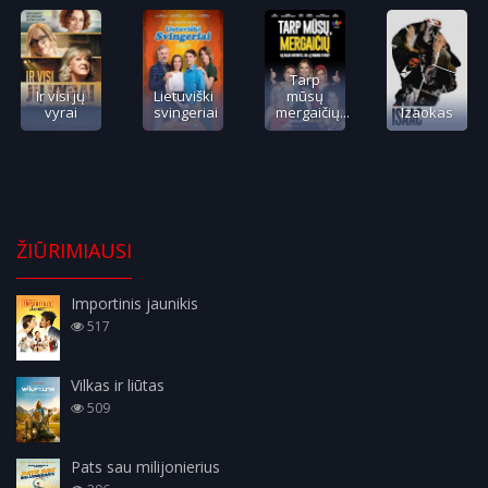
Tarp
Ir visi jų
Lietuviški
mūsų
vyrai
svingeriai
mergaičių...
Izaokas
ŽIŪRIMIAUSI
Importinis jaunikis
517
Vilkas ir liūtas
509
Pats sau milijonierius