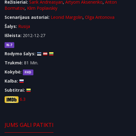
Režisieriai:
Sarik Andreasyan
,
Artyom Aksenenko
,
Anton
Bormatov
,
Klim Poplavskiy
Scenarijaus autoriai:
Leonid Margolin
,
Olga Antonova
Šalys:
Rusija
Išleista:
2012-12-27
N-7
Rodymo šalys:
Trukmė:
81 Min.
Kokybė:
FHD
Kalba:
Subtitrai:
6.3
JUMS GALI PATIKTI