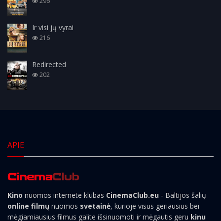
296
Ir visi jų vyrai
216
Redirected
202
APIE
Kino
nuomos internete klubas
CinemaClub.eu
- Baltijos šalių
online filmų
nuomos
svetainė
, kurioje visus geriausius bei
mėgiamiausius filmus galite išsinuomoti ir mėgautis geru
kinu