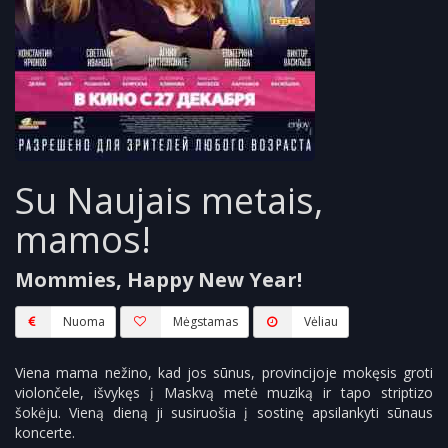
Su Naujais metais,
mamos!
Mommies, Happy New Year!
Nuoma
Mėgstamas
Vėliau
Viena mama nežino, kad jos sūnus, provincijoje mokęsis groti
violončele, išvykęs į Maskvą metė muziką ir tapo striptizo
šokėju. Vieną dieną ji susiruošia į sostinę apsilankyti sūnaus
koncerte.