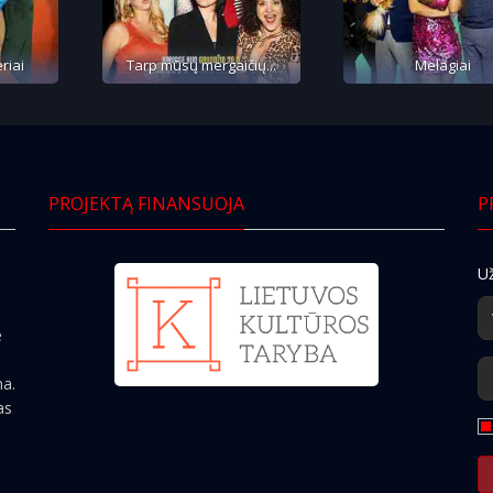
riai
Tarp mūsų mergaičių...
Melagiai
PROJEKTĄ FINANSUOJA
P
Už
e
ma.
as