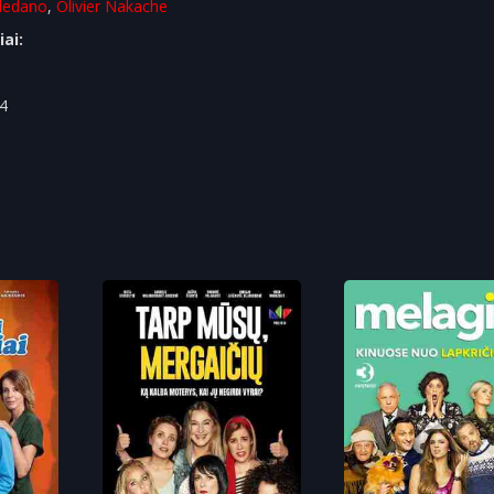
oledano
,
Olivier Nakache
iai:
4