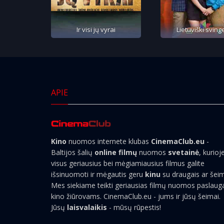
Ir visi jų vyrai
Lietuviški svinge
APIE
Kino
nuomos internete klubas
CinemaClub.eu
-
Baltijos šalių
online filmų
nuomos
svetainė
, kurioj
visus geriausius bei mėgiamiausius filmus galite
išsinuomoti ir mėgautis geru
kinu
su draugais ar šei
Mes siekiame teikti geriausias filmų nuomos paslaug
kino žiūrovams. CinemaClub.eu - jums ir jūsų šeimai.
Jūsų
laisvalaikis
- mūsų rūpestis!