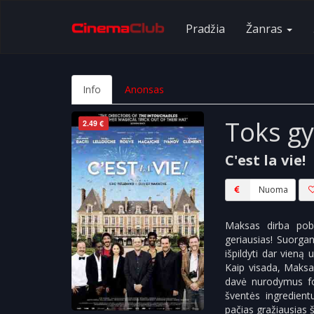
Pradžia
Žanras
Info
Anonsas
Toks g
2.49 €
C'est la vie!
Nuoma
Maksas dirba pobū
geriausias! Suorgan
išpildyti dar vieną
Kaip visada, Maksa
davė nurodymus fot
šventės ingredientu
pačias gražiausias š