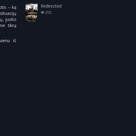
Redirected
ptis – ką
202
situacijų
mų, juoko
ame tikrą
vienu iš