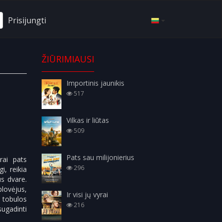
Prisijungti
ŽIŪRIMIAUSI
Importinis jaunikis
517
Vilkas ir liūtas
509
Pats sau milijonierius
rai pats
296
i, reikia
us dvare.
lovėjus,
Ir visi jų vyrai
 tobulos
216
sugadinti
.