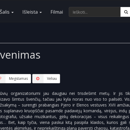
Šalis
Išleista
Filmai
yvenimas
Mėgstamas
Vėliau
vių organizatoriumi jau daugiau nei trisdešimt metų. Ir jis tik
izavo šimtus švenčių, tačiau jau kyla noras nuo viso to pailsėti. Visg
 užsakymą – surengti prabangias Pjero ir Elenos vestuves XVII amžia
s suplanavo kruopščiai: pasamdė padavėjų komandą, virėjus, indų p
ografui, užsakė muzikantus, gėlių dekoracijas – visus reikalingus
s… Bet, kaip tyčia, viena paskui kitą pasipila klaidos, kurios gali 
ventės akimirkas, ir nepriekaištingą planą paversti chaosu, katastrofa