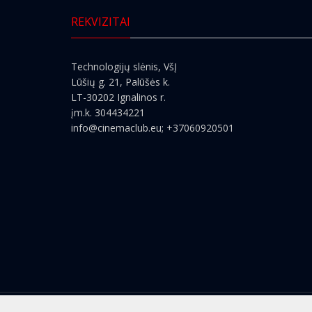
REKVIZITAI
Technologijų slėnis, VšĮ
Lūšių g. 21, Palūšės k.
LT-30202 Ignalinos r.
įm.k. 304434221
info@cinemaclub.eu
; +37060920501