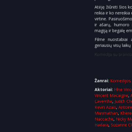
Atėję žiūrėti šios 
reikia ir ko nereiki
virtine. Pasiruošim
ir ašarų, humoro i
magiją ir begalę em
Filme nuostabiai a
geriausių visų laikų
Komedija su prancūz
Žanrai:
Komedijos
Aktoriai:
Hlne Vinc
Vincent Macaigne
,
Lavernhe
,
Judith C
Kevin Azais
,
Antoin
Manmathan
,
Khere
Naccache
,
Nicky M
Hadara
,
Suzanne C