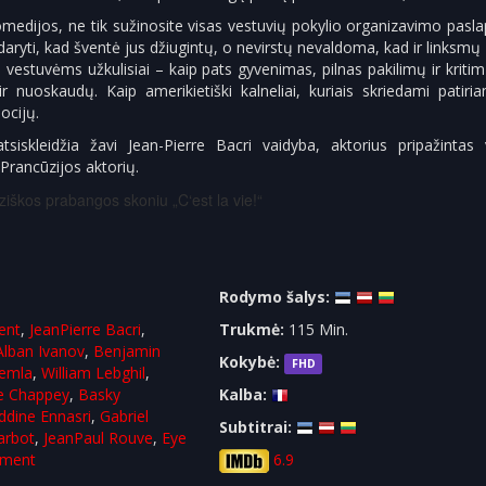
komedijos, ne tik sužinosite visas vestuvių pokylio organizavimo pasla
a daryti, kad šventė jus džiugintų, o nevirstų nevaldoma, kad ir linksmų 
o vestuvėms užkulisiai – kaip pats gyvenimas, pilnas pakilimų ir kriti
r nuoskaudų. Kaip amerikietiški kalneliai, kuriais skriedami patiri
ocijų.
tsiskleidžia žavi Jean-Pierre Bacri vaidyba, aktorius pripažintas 
 Prancūzijos aktorių.
iškos prabangos skoniu „C‘est la vie!“
Rodymo šalys:
ent
,
JeanPierre Bacri
,
Trukmė:
115 Min.
Alban Ivanov
,
Benjamin
Kokybė:
FHD
hemla
,
William Lebghil
,
e Chappey
,
Basky
Kalba:
ddine Ennasri
,
Gabriel
Subtitrai:
arbot
,
JeanPaul Rouve
,
Eye
lment
6.9