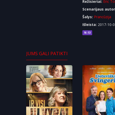
Režisieriai:
Eric T
Scenarijaus autor
Šalys:
Prancūzija
Išleista:
2017-10-0
N-13
JUMS GALI PATIKTI