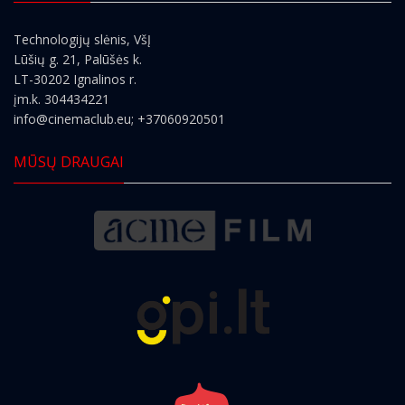
Technologijų slėnis, VšĮ
Lūšių g. 21, Palūšės k.
LT-30202 Ignalinos r.
įm.k. 304434221
info@cinemaclub.eu
; +37060920501
MŪSŲ DRAUGAI