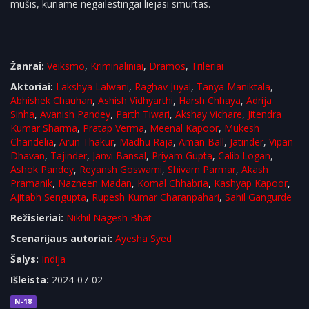
mūšis, kuriame negailestingai liejasi smurtas.
Žanrai:
Veiksmo
,
Kriminaliniai
,
Dramos
,
Trileriai
Aktoriai:
Lakshya Lalwani
,
Raghav Juyal
,
Tanya Maniktala
,
Abhishek Chauhan
,
Ashish Vidhyarthi
,
Harsh Chhaya
,
Adrija
Sinha
,
Avanish Pandey
,
Parth Tiwari
,
Akshay Vichare
,
Jitendra
Kumar Sharma
,
Pratap Verma
,
Meenal Kapoor
,
Mukesh
Chandelia
,
Arun Thakur
,
Madhu Raja
,
Aman Ball
,
Jatinder
,
Vipan
Dhavan
,
Tajinder
,
Janvi Bansal
,
Priyam Gupta
,
Calib Logan
,
Ashok Pandey
,
Reyansh Goswami
,
Shivam Parmar
,
Akash
Pramanik
,
Nazneen Madan
,
Komal Chhabria
,
Kashyap Kapoor
,
Ajitabh Sengupta
,
Rupesh Kumar Charanpahari
,
Sahil Gangurde
Režisieriai:
Nikhil Nagesh Bhat
Scenarijaus autoriai:
Ayesha Syed
Šalys:
Indija
Išleista:
2024-07-02
N-18