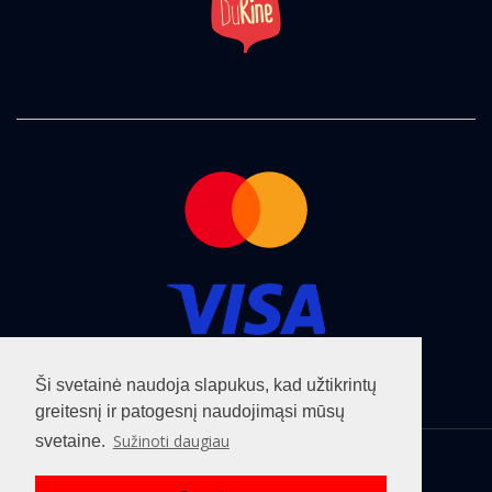
Ši svetainė naudoja slapukus, kad užtikrintų
greitesnį ir patogesnį naudojimąsi mūsų
Sužinoti daugiau
svetaine.
Visos teisės saugomos ©2026
cinemaclub.lt