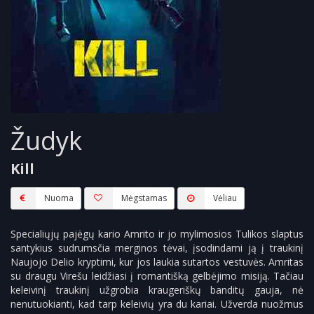
Žudyk
Kill
Nuoma
Mėgstamas
Vėliau
Specialiųjų pajėgų kario Amrito ir jo mylimosios Tulikos slaptus
santykius sudrumsčia merginos tėvai, įsodindami ją į traukinį
Naujojo Delio kryptimi, kur jos laukia sutartos vestuvės. Amritas
su draugu Virešu leidžiasi į romantišką gelbėjimo misiją. Tačiau
keleivinį traukinį užgrobia kraugeriškų banditų gauja, nė
nenutuokianti, kad tarp keleivių yra du kariai. Užverda nuožmus