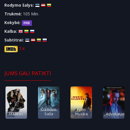
Rodymo šalys:
Trukmė:
105 Min.
Kokybė:
FHD
Kalba:
Subtitrai:
7.4
JUMS GALI PATIKTI
Čia buvo
Tylos
Izaokas
Saša
muzika
Advokatas