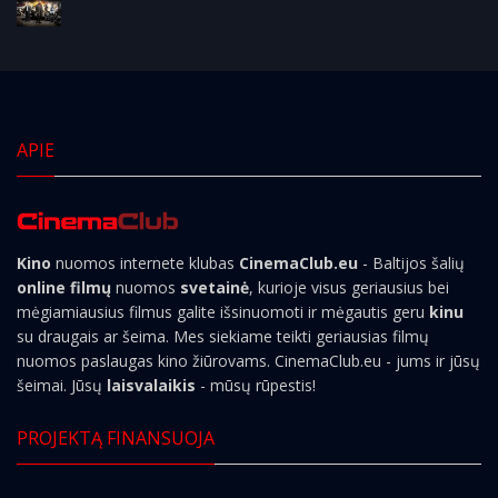
APIE
Kino
nuomos internete klubas
CinemaClub.eu
- Baltijos šalių
online filmų
nuomos
svetainė
, kurioje visus geriausius bei
mėgiamiausius filmus galite išsinuomoti ir mėgautis geru
kinu
su draugais ar šeima. Mes siekiame teikti geriausias filmų
nuomos paslaugas kino žiūrovams. CinemaClub.eu - jums ir jūsų
šeimai. Jūsų
laisvalaikis
- mūsų rūpestis!
PROJEKTĄ FINANSUOJA