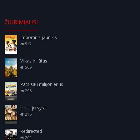
ŽIŪRIMIAUSI
Importinis jaunikis
517
Vilkas ir liūtas
509
Pats sau milijonierius
296
Ir visi jų vyrai
216
Redirected
202