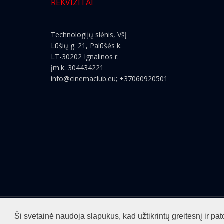
REKVIZITAI
Technologijų slėnis, VšĮ
Lūšių g. 21, Palūšės k.
LT-30202 Ignalinos r.
įm.k. 304434221
info@cinemaclub.eu
; +37060920501
Visos teisės saugomos ©2026
cinemaclub.lt
Ši svetainė naudoja slapukus, kad užtikrintų greitesnį ir 