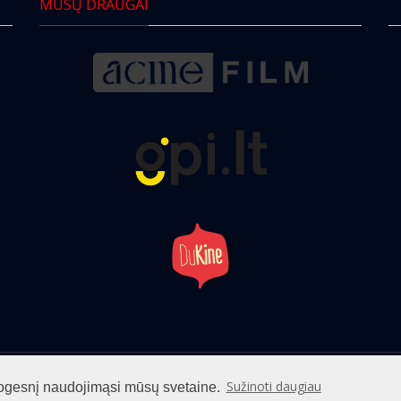
MŪSŲ DRAUGAI
info@cinemaclub.lt
Sužinoti daugiau
patogesnį naudojimąsi mūsų svetaine.