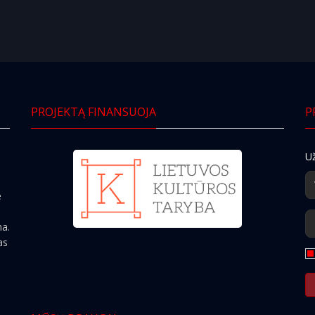
PROJEKTĄ FINANSUOJA
P
Už
e
ma.
as