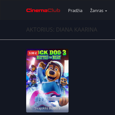
Pradžia
Žanras
AKTORIUS: DIANA KAARINA
3.99 €
Svajoklis Budis 3