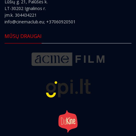
Lūšių g. 21, Palūšės k.
LT-30202 Ignalinos r.
įm.k. 304434221
info@cinemaclub.eu
; +37060920501
MŪSŲ DRAUGAI