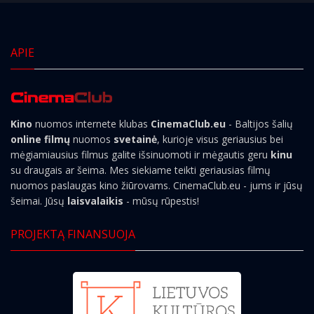
APIE
Kino
nuomos internete klubas
CinemaClub.eu
- Baltijos šalių
online filmų
nuomos
svetainė
, kurioje visus geriausius bei
mėgiamiausius filmus galite išsinuomoti ir mėgautis geru
kinu
su draugais ar šeima. Mes siekiame teikti geriausias filmų
nuomos paslaugas kino žiūrovams. CinemaClub.eu - jums ir jūsų
šeimai. Jūsų
laisvalaikis
- mūsų rūpestis!
PROJEKTĄ FINANSUOJA