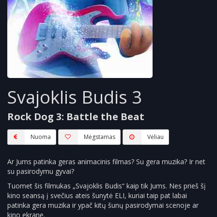
Svajoklis Budis 3
Rock Dog 3: Battle the Beat
Nuoma
Mėgstamas
Vėliau
Ar Jums patinka geras animacinis filmas? Su gera muzika? Ir net
su pasirodymu gyvai?
Tuomet šis filmukas „Svajoklis Budis“ kaip tik Jums. Nes prieš šį
kino seansą į svečius ateis šunytė ELI, kuriai taip pat labai
patinka gera muzika ir ypač kitų šunų pasirodymai scenoje ar
kino ekrane.