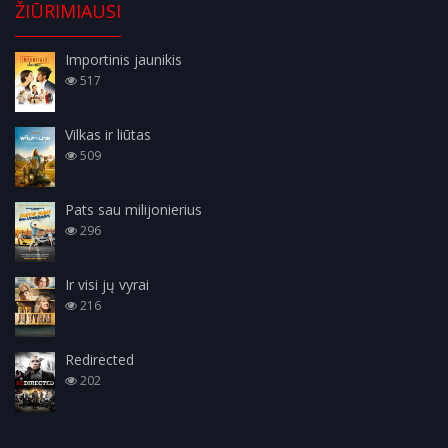
ŽIŪRIMIAUSI
Importinis jaunikis
517
Vilkas ir liūtas
509
Pats sau milijonierius
296
Ir visi jų vyrai
216
Redirected
202