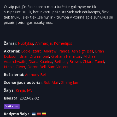
O taip pat Jūs šio seanso metu turėsite galimybę ne tik
susipažinti su Eli, bet ir kartu pažaisti! Šiek tiek edukacijos, šiek
tiek triukų, šiek tiek „selfių“ ir – trumpa viktorina apie šuniukus su
prizais į teisingus atsakymus.
Žanrai:
Nuotykių
,
Animacija
,
Komedijos
Aktoriai:
Eddie Izzard
,
Andrew Francis
,
Ashleigh Ball
,
Brian
Dobson
,
Brian Drummond
,
Graham Hamilton
,
Michael
Adamthwaite
,
Diana Kaarina
,
Bethany Brown
,
Chiara Zanni
,
Nicole Oliver
,
Doron Bell
,
Sam Vincent
Režisieriai:
Anthony Bell
Scenarijaus autoriai:
Rob Muir
,
Zheng Jun
Šalys:
Kinija
,
JAV
Išleista:
2023-02-02
Vaikams
Rodymo šalys: