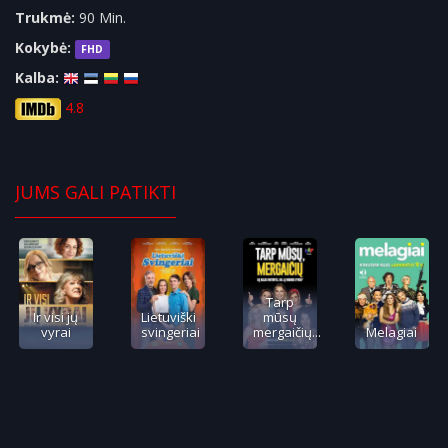
Trukmė:
90 Min.
Kokybė:
FHD
Kalba:
4.8
JUMS GALI PATIKTI
Tarp
Ir visi jų
Lietuviški
mūsų
vyrai
svingeriai
mergaičių...
Melagiai