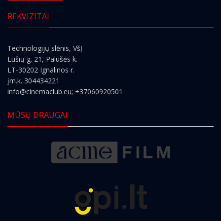
REKVIZITAI
Technologijų slėnis, VšĮ
Lūšių g. 21, Palūšės k.
LT-30202 Ignalinos r.
įm.k. 304434221
info@cinemaclub.eu
; +37060920501
MŪSŲ DRAUGAI