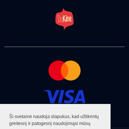
Ši svetainė naudoja slapukus, kad užtikrintų
greitesnį ir patogesnį naudojimąsi mūsų