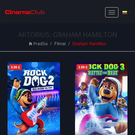
Toggle
navigation
AKTORIUS: GRAHAM HAMILTON
Filmai
Graham Hamilton
Pradžia
3.99 €
3.99 €