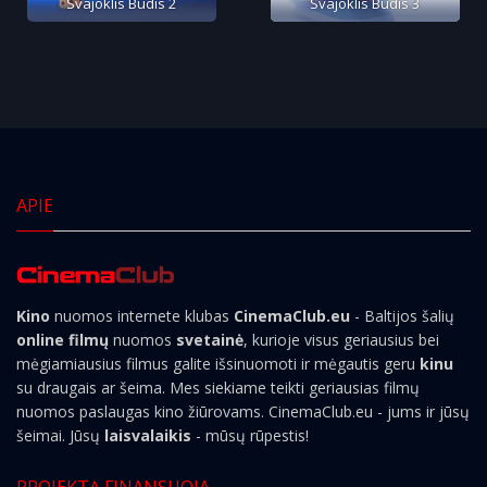
Svajoklis Budis 2
Svajoklis Budis 3
APIE
Kino
nuomos internete klubas
CinemaClub.eu
- Baltijos šalių
online filmų
nuomos
svetainė
, kurioje visus geriausius bei
mėgiamiausius filmus galite išsinuomoti ir mėgautis geru
kinu
su draugais ar šeima. Mes siekiame teikti geriausias filmų
nuomos paslaugas kino žiūrovams. CinemaClub.eu - jums ir jūsų
šeimai. Jūsų
laisvalaikis
- mūsų rūpestis!
PROJEKTĄ FINANSUOJA